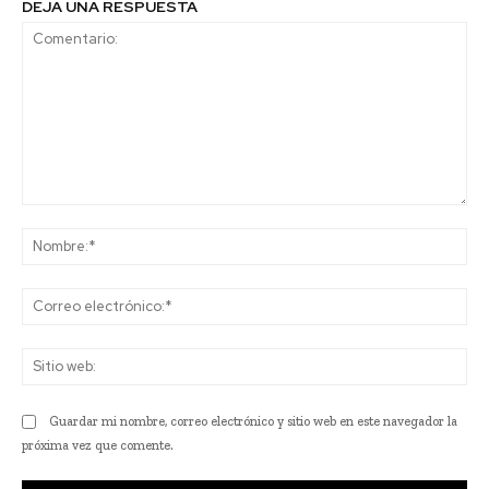
DEJA UNA RESPUESTA
Comentario:
No
Co
ele
Sit
we
Guardar mi nombre, correo electrónico y sitio web en este navegador la
próxima vez que comente.