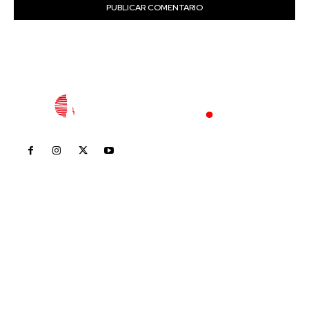
Inicio
Nayarit
Nacional
Policiaca
Opinión
Deportes
Edición Impresa
Sociales
Meridiano Vallarta
Contáctanos
meridianoredacción@gmail.com
Tels. 3112143809 | 3112103211