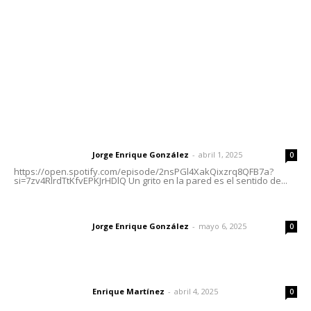
Oficinas Generales: Av. Independencia #355, Tepic,
Nayarit
Letras del Director
Letras del director | Un grito en la pared
Jorge Enrique González
-
abril 1, 2025
Letras del director
0
https://open.spotify.com/episode/2nsPGl4XakQixzrq8QFB7a?
si=7zv4RlrdTtKfvEPKJrHDlQ Un grito en la pared es el sentido de...
Las vacas de Huajimic
Jorge Enrique González
-
mayo 6, 2025
Letras del director
0
El peatón y la ciudad
Enrique Martínez
-
abril 4, 2025
Letras del director
0