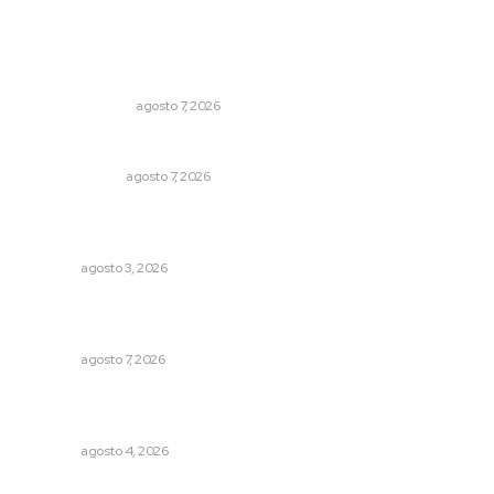
Lo más popular
Edición impresa 08 de agosto de 2026
EDICIÓN IMPRESA
agosto 7, 2026
Sodomitas en desgracia
LA SERPENTINA
agosto 7, 2026
Destinan 87 millones a obras de infraestructura en tres
municipios
NAYARIT
agosto 3, 2026
Recupera la CONDUSEF 17.8 millones de pesos a favor
de usuarios financieros
NAYARIT
agosto 7, 2026
Abren convocatoria de ingreso para la Escuela de Bellas
Artes
NAYARIT
agosto 4, 2026