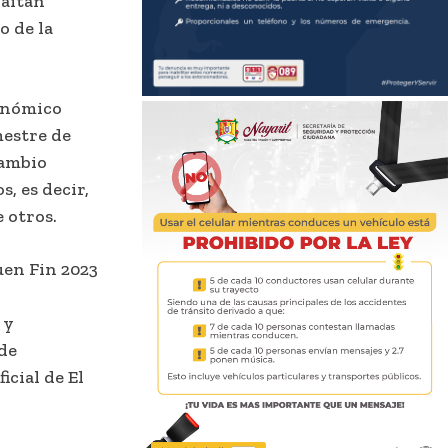
Gaitán
o de la
onómico
mestre de
cambio
s, es decir,
 otros.
uen Fin 2023
 y
de
icial de El