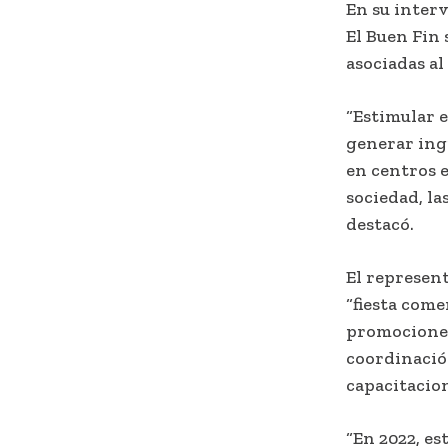
En su inter
El Buen Fin 
asociadas a
“Estimular 
generar ing
en centros 
sociedad, l
destacó.
El represen
“fiesta com
promociones 
coordinació
capacitacio
“En 2022, es