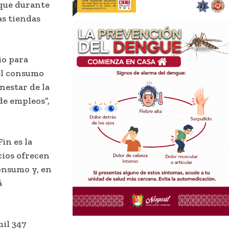
 que durante
as tiendas
io para
 el consumo
nestar de la
de empleos”,
n es la
cios ofrecen
onsumo y, en
á
mil 347