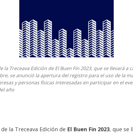
e la Treceava Edición de El Buen Fin 2023, que se llevará a c
re, se anunció la apertura del registro para el uso de la m
resas y personas físicas interesadas en participar en el ev
el año
 de la Treceava Edición de
El Buen Fin 2023
, que se 