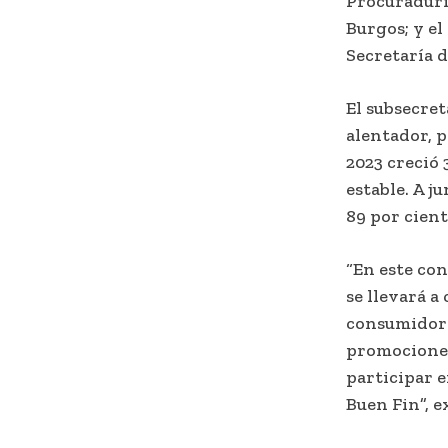
Procuradurí
Burgos; y el
Secretaría d
El subsecre
alentador, 
2023 creció 
estable. A j
89 por cient
“En este co
se llevará a
consumidore
promociones
participar e
Buen Fin”, e