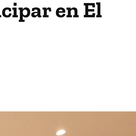
icipar en El
3