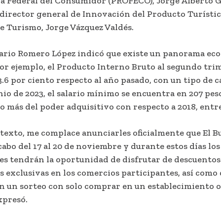
a Federal del Consumidor (PROFECO), Jorge Alberto 
 director general de Innovación del Producto Turístic
e Turismo, Jorge Vázquez Valdés.
tario Romero López indicó que existe un panorama ec
por ejemplo, el Producto Interno Bruto al segundo tri
3.6 por ciento respecto al año pasado, con un tipo de 
unio de 2023, el salario mínimo se encuentra en 207 peso
o más del poder adquisitivo con respecto a 2018, entre
ntexto, me complace anunciarles oficialmente que El B
 cabo del 17 al 20 de noviembre y durante estos días los
s tendrán la oportunidad de disfrutar de descuentos
 exclusivas en los comercios participantes, así como 
n un sorteo con solo comprar en un establecimiento of
xpresó.