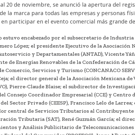
 al 20 de noviembre, se anunció la apertura del regi
 de la marca para todas las empresas y personas fís
 en participar en el evento comercial más grande de
o estuvo encabezado por el subsecretario de Industria
mero López; el presidente Ejecutivo de la Asociación 
Autoservicio y Departamentales (ANTAD), Vicente Yáñe
nte de Energías Renovables de la Confederación de C
 de Comercio, Servicios y Turismo (CONCANACO SER
ja; el director general de la Asociación Mexicana de
), Pierre-Claude Blaise; el subdirector de Investigac
el Consejo Coordinador Empresarial (CCE) y Centro d
el Sector Privado (CEESP), Francisco Lelo de Larrea; 
or central de Servicios Tributarios al Contribuyente 
ración Tributaria (SAT), René Guzmán García; el dire
ientos y Análisis Publicitario de Telecomunicaciones 