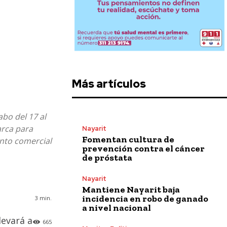
Más artículos
abo del 17 al
arca para
Nayarit
Fomentan cultura de
ento comercial
prevención contra el cáncer
de próstata
Nayarit
Mantiene Nayarit baja
incidencia en robo de ganado
3
min.
a nivel nacional
llevará a
665