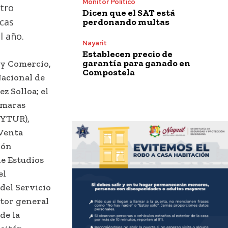
Monitor Político
stro
Dicen que el SAT está
icas
perdonando multas
l año.
Nayarit
Establecen precio de
garantía para ganado en
 y Comercio,
Compostela
Nacional de
z Solloa; el
ámaras
VYTUR),
 Venta
ión
e Estudios
el
del Servicio
ctor general
de la