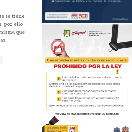
ue se tiene
, por ello
 misma que
as.
t