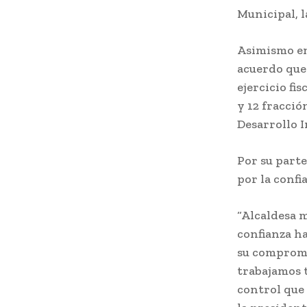
Municipal, l
Asimismo en 
acuerdo que
ejercicio fi
y 12 fracció
Desarrollo I
Por su parte
por la confi
“Alcaldesa 
confianza ha
su compromi
trabajamos t
control que 