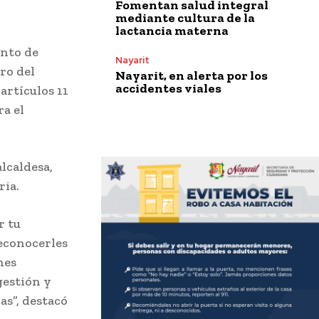
Fomentan salud integral
mediante cultura de la
lactancia materna
unto de
Nayarit
ro del
Nayarit, en alerta por los
accidentes viales
 artículos 11
ra el
alcaldesa,
ria.
r tu
reconocerles
nes
gestión y
as”, destacó