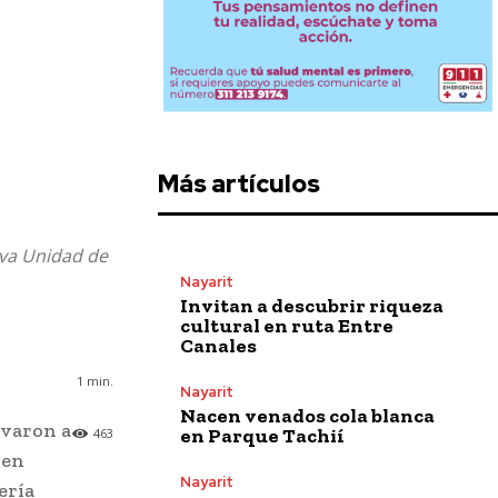
Más artículos
eva Unidad de
Nayarit
Invitan a descubrir riqueza
cultural en ruta Entre
Canales
1
min.
Nayarit
Nacen venados cola blanca
evaron a
en Parque Tachií
463
 en
Nayarit
ería