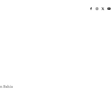
INICIO
NAYARIT
NACIONAL
POLICIACA
OPINIÓN
DEPORTES
EDICIÓN IMPRESA
SOCIALES
MERIDIANO VALLARTA
en Bahía