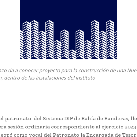
vazo da a conocer proyecto para la construcción de una Nu
, dentro de las instalaciones del instituto
l patronato del Sistema DIF de Bahía de Banderas, ll
era sesión ordinaria correspondiente al ejercicio 2023
tegró como vocal del Patronato la Encargada de Tesor