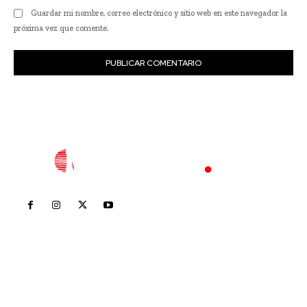
Guardar mi nombre, correo electrónico y sitio web en este navegador la
próxima vez que comente.
Inicio
Nayarit
Nacional
Policiaca
Opinión
Deportes
Edición Impresa
Sociales
Meridiano Vallarta
Contáctanos