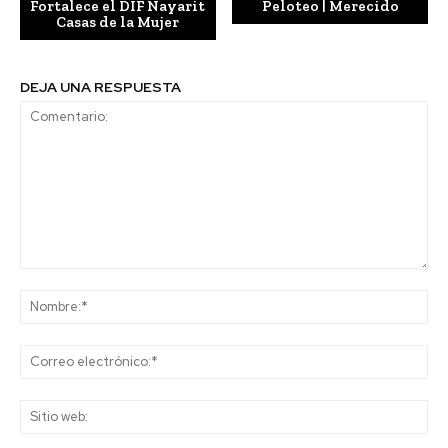
Fortalece el DIF Nayarit
Peloteo | Merecido
Casas de la Mujer
DEJA UNA RESPUESTA
Comentario:
No
Co
ele
Sit
we