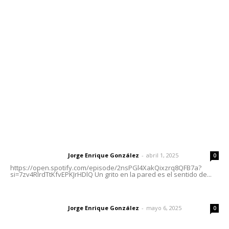
meridianoredacción@gmail.com
Tels. 3112143809 | 3112103211
Oficinas Generales: Av. Independencia #355, Tepic,
Nayarit
Letras del Director
Letras del director | Un grito en la pared
Jorge Enrique González
-
abril 1, 2025
Letras del director
0
https://open.spotify.com/episode/2nsPGl4XakQixzrq8QFB7a?
si=7zv4RlrdTtKfvEPKJrHDlQ Un grito en la pared es el sentido de...
Las vacas de Huajimic
Jorge Enrique González
-
mayo 6, 2025
Letras del director
0