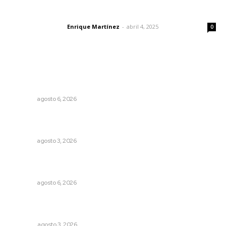
El peatón y la ciudad
Enrique Martínez
-
abril 4, 2025
Letras del director
0
Lo más popular
Promueven descuentos en recargos y facilidades para
contratos de agua
NAYARIT
agosto 6, 2026
Destinan 87 millones a obras de infraestructura en tres
municipios
NAYARIT
agosto 3, 2026
Alistarán alerta sísmica en teléfonos celulares durante
simulacro nacional
NAYARIT
agosto 6, 2026
¿De qué sirven los foros sobre la NEM?: eufemismos y
mentiras
OPINIÓN
agosto 3, 2026