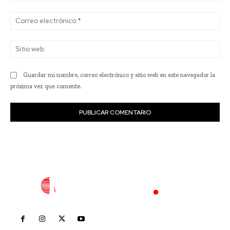
Co
ele
Sit
we
Guardar mi nombre, correo electrónico y sitio web en este navegador la
próxima vez que comente.