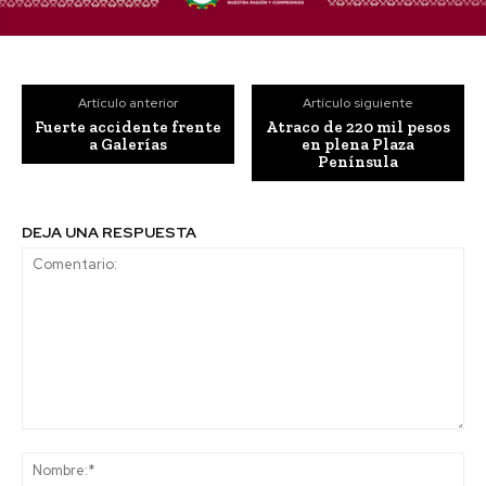
Artículo anterior
Artículo siguiente
Fuerte accidente frente
Atraco de 220 mil pesos
a Galerías
en plena Plaza
Península
DEJA UNA RESPUESTA
Comentario:
No