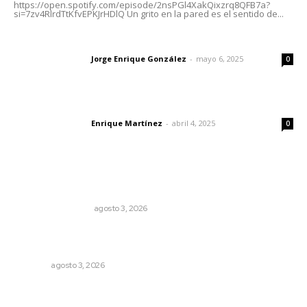
https://open.spotify.com/episode/2nsPGl4XakQixzrq8QFB7a?
si=7zv4RlrdTtKfvEPKJrHDlQ Un grito en la pared es el sentido de...
Las vacas de Huajimic
Jorge Enrique González
-
mayo 6, 2025
Letras del director
0
El peatón y la ciudad
Enrique Martínez
-
abril 4, 2025
Letras del director
0
Lo más popular
Varios estados necesitan mejorar su economía
MONITOR POLÍTICO
agosto 3, 2026
¿De qué sirven los foros sobre la NEM?: eufemismos y
mentiras
OPINIÓN
agosto 3, 2026
Prevención del feminicidio: la urgencia de la denuncia
temprana