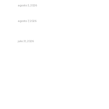
NAYARIT
agosto 3, 2026
Capacitan para respaldar la lactancia materna
NAYARIT
agosto 7, 2026
Brinda el DIF asistencia alimentaria en las Olimpiadas de
Oro 2026
NAYARIT
julio 31, 2026
Archivo mensual
agosto 2026
julio 2026
junio 2026
mayo 2026
abril 2026