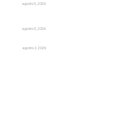
NAYARIT
agosto 5, 2026
Recuperan milenario sello ritual de la cultura Aztatlán en
Nayarit
NAYARIT
agosto 5, 2026
Galope
OPINIÓN
agosto 3, 2026
Archivo mensual
agosto 2026
julio 2026
junio 2026
mayo 2026
abril 2026
marzo 2026