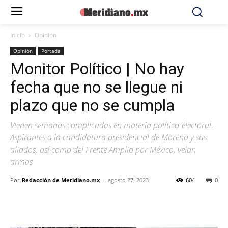
Inicio
Opinión
Opinión
Portada
Monitor Político | No hay
fecha que no se llegue ni
plazo que no se cumpla
Vienen semanas complicadas en materia político-electoral.
Aspirantes a la candidatura presidencial de Morena y sus
aliados, así como del Frente Amplio por México, velan
armas
Por
Redacción de Meridiano.mx
-
agosto 27, 2023
604
0