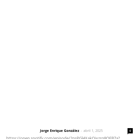
Inicio
Nayarit
Nacional
Policiaca
Opinión
Deportes
Edición Impresa
Sociales
Meridiano Vallarta
Contáctanos
meridianoredacción@gmail.com
Tels. 3112143809 | 3112103211
Oficinas Generales: Av. Independencia #355, Tepic,
Nayarit
Letras del Director
Letras del director | Un grito en la pared
Jorge Enrique González
-
abril 1, 2025
Letras del director
0
https://open.spotify.com/episode/2nsPGl4XakQixzrq8QFB7a?