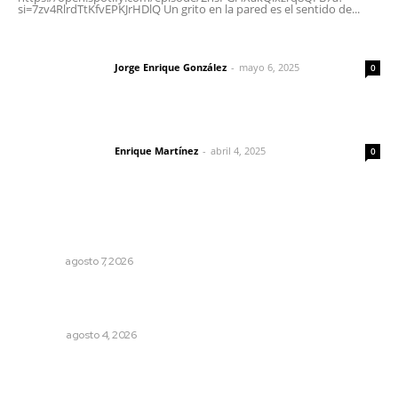
si=7zv4RlrdTtKfvEPKJrHDlQ Un grito en la pared es el sentido de...
Las vacas de Huajimic
Jorge Enrique González
-
mayo 6, 2025
Letras del director
0
El peatón y la ciudad
Enrique Martínez
-
abril 4, 2025
Letras del director
0
Lo más popular
Reciben escuelas equipamiento
NAYARIT
agosto 7, 2026
Buen gobierno, buen liderazgo y la amenaza de la
politiquería
OPINIÓN
agosto 4, 2026
Reafirma DIF Nayarit atención directa a comunidades
vulnerables