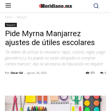
Inicio
Nayarit
Nayarit
Pide Myrna Manjarrez
ajustes de útiles escolares
“Se deben de utilizar lo necesario: lápiz, colores, regla, juego
geométrico y los papás no están obligados a comprar
ciertas marcas”, dijo la secretaria de Educación en Nayarit
Por
Oscar Gil
-
agosto 28, 2023
571
0