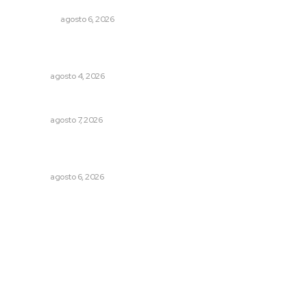
Tepic-Mazatlán
POLICIACA
agosto 6, 2026
General con 40 años de carrera asume la Guardia
Nacional
NAYARIT
agosto 4, 2026
Preparan cooperativistas zafra camaronera
NAYARIT
agosto 7, 2026
Podrán artistas obtener título por experiencia
profesional sobresaliente
NAYARIT
agosto 6, 2026
Archivo mensual
agosto 2026
julio 2026