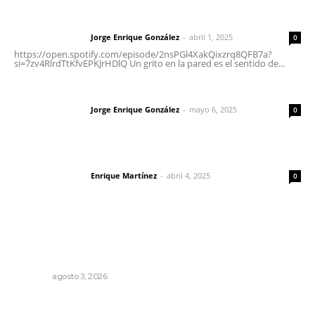
Letras del director | Un grito en la pared
Jorge Enrique González
-
abril 1, 2025
Letras del director
0
https://open.spotify.com/episode/2nsPGl4XakQixzrq8QFB7a?
si=7zv4RlrdTtKfvEPKJrHDlQ Un grito en la pared es el sentido de...
Las vacas de Huajimic
Jorge Enrique González
-
mayo 6, 2025
Letras del director
0
El peatón y la ciudad
Enrique Martínez
-
abril 4, 2025
Letras del director
0
Lo más popular
El ser humano ―vivo y difunto― es como un soplo,
como una sombra que pasa
OPINIÓN
agosto 3, 2026
Mecánico estrella vehículo que acababa de reparar en la