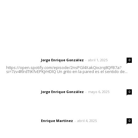
Oficinas Generales: Av. Independencia #355, Tepic,
Nayarit
Letras del Director
Letras del director | Un grito en la pared
Jorge Enrique González
-
abril 1, 2025
Letras del director
0
https://open.spotify.com/episode/2nsPGl4XakQixzrq8QFB7a?
si=7zv4RlrdTtKfvEPKJrHDlQ Un grito en la pared es el sentido de...
Las vacas de Huajimic
Jorge Enrique González
-
mayo 6, 2025
Letras del director
0
El peatón y la ciudad
Enrique Martínez
-
abril 4, 2025
Letras del director
0