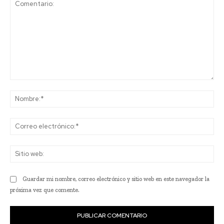
Comentario:
No
Co
ele
Sit
we
Guardar mi nombre, correo electrónico y sitio web en este navegador la
próxima vez que comente.