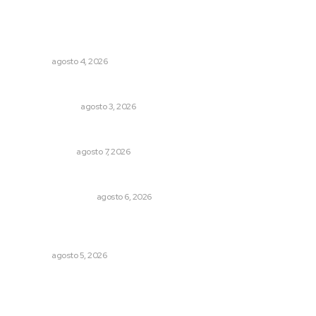
Lo más popular
Abren convocatoria de ingreso para la Escuela de Bellas
Artes
NAYARIT
agosto 4, 2026
Policías municipales adultas
LA SERPENTINA
agosto 3, 2026
Ni los veo ni los oigo
OTRAS VOCES
agosto 7, 2026
Por inseguridad, cero aguacate a Estados Unidos
MONITOR POLÍTICO
agosto 6, 2026
Recuperan milenario sello ritual de la cultura Aztatlán en
Nayarit
NAYARIT
agosto 5, 2026
Archivo mensual