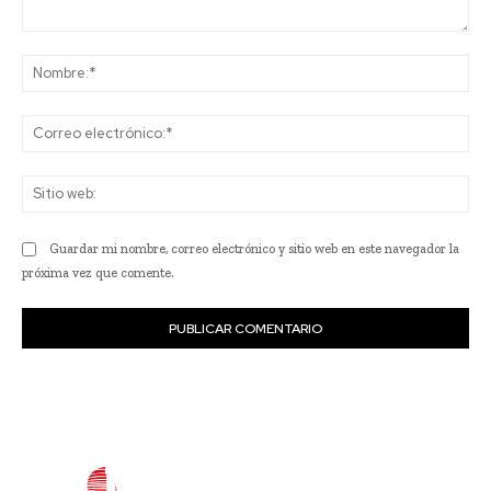
Comentario:
No
Co
ele
Sit
we
Guardar mi nombre, correo electrónico y sitio web en este navegador la
próxima vez que comente.