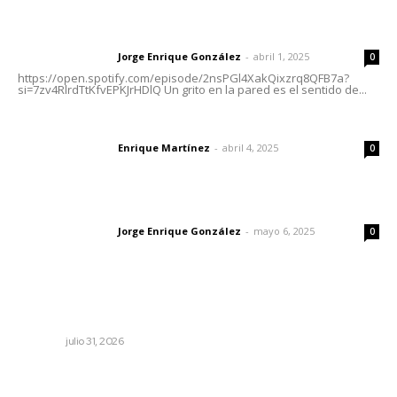
Letras del director | Un grito en la pared
Jorge Enrique González
-
abril 1, 2025
Letras del director
0
https://open.spotify.com/episode/2nsPGl4XakQixzrq8QFB7a?
si=7zv4RlrdTtKfvEPKJrHDlQ Un grito en la pared es el sentido de...
El peatón y la ciudad
Enrique Martínez
-
abril 4, 2025
Letras del director
0
Las vacas de Huajimic
Jorge Enrique González
-
mayo 6, 2025
Letras del director
0
Lo más popular
Tópicos políticos para analizar
OPINIÓN
julio 31, 2026
Ocho jornaleros heridos en accidente en la carretera
Compostela-San Blas