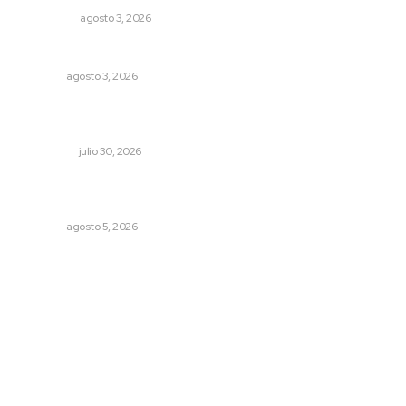
POLICIACA
agosto 3, 2026
Fortalecen infraestructura de salud
NAYARIT
agosto 3, 2026
Aprehenden al presunto autor intelectual del ataque a
Carlos Manzo
NACIONAL
julio 30, 2026
Destinarán más de 152 millones de pesos en becas Rita
Cetina
NAYARIT
agosto 5, 2026
Archivo mensual
agosto 2026
julio 2026
junio 2026