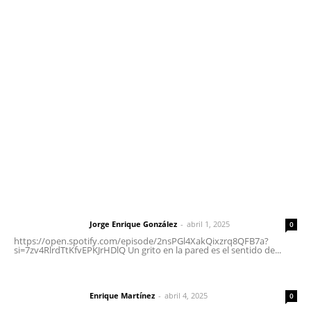
Contáctanos
meridianoredacción@gmail.com
Tels. 3112143809 | 3112103211
Oficinas Generales: Av. Independencia #355, Tepic,
Nayarit
Letras del Director
Letras del director | Un grito en la pared
Jorge Enrique González
-
abril 1, 2025
Letras del director
0
https://open.spotify.com/episode/2nsPGl4XakQixzrq8QFB7a?
si=7zv4RlrdTtKfvEPKJrHDlQ Un grito en la pared es el sentido de...
El peatón y la ciudad
Enrique Martínez
-
abril 4, 2025
Letras del director
0