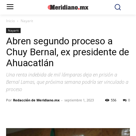
Inicio
Nayarit
Nayarit
Abren segundo proceso a
Chuy Bernal, ex presidente de
Ahuacatlán
Una renta indebida de mil lámparas deja en prisión a
Bernal Lamas, que próxima semana podría ser vinculado a
proceso
Por
Redacción de Meridiano.mx
-
septiembre 1, 2023
556
0