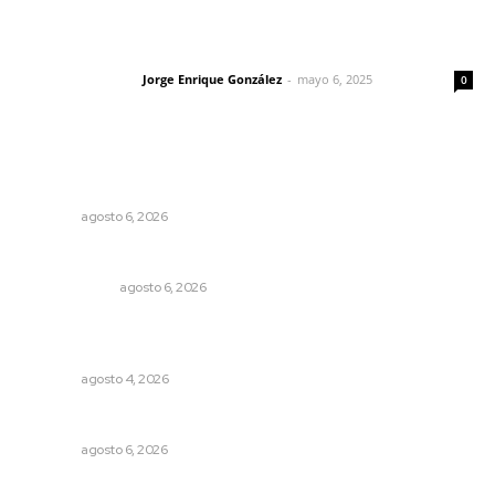
Las vacas de Huajimic
Jorge Enrique González
-
mayo 6, 2025
Letras del director
0
Lo más popular
Plantarán en Nayarit miles de árboles
NAYARIT
agosto 6, 2026
El cuchillo usado como cuchara
OTRAS VOCES
agosto 6, 2026
Aclara Marakame tarifas y programas de apoyo para
rehabilitación
NAYARIT
agosto 4, 2026
Celebrarán feria de lenguas indígenas
NAYARIT
agosto 6, 2026
Edición impresa 01 de agosto de 2026