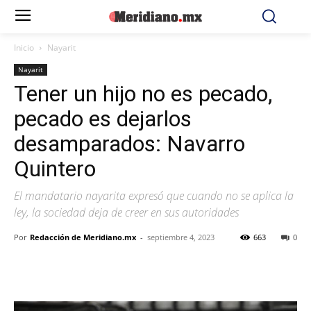
Inicio
Nayarit
Nayarit
Tener un hijo no es pecado,
pecado es dejarlos
desamparados: Navarro
Quintero
El mandatario nayarita expresó que cuando no se aplica la
ley, la sociedad deja de creer en sus autoridades
Por
Redacción de Meridiano.mx
-
septiembre 4, 2023
663
0