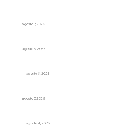
Lo más popular
Pierden agaveros 800 mil pesos por hectárea
NAYARIT
agosto 7, 2026
Perdió todo por las drogas, pero logró recuperar a su
familia
NAYARIT
agosto 5, 2026
Cobertura de viaje: todo lo que necesitas saber antes
de partir
NACIONAL
agosto 6, 2026
Inauguran espacio de lectura y bebeteca en centro
femenil
NAYARIT
agosto 7, 2026
Leyendas del Futbol mexicano integran serie de billetes
conmemorativos presentados por Lotería Nacional
NACIONAL
agosto 4, 2026