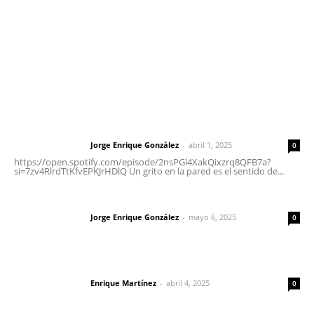
Oficinas Generales: Av. Independencia #355, Tepic,
Nayarit
Letras del Director
Letras del director | Un grito en la pared
Jorge Enrique González
-
abril 1, 2025
Letras del director
0
https://open.spotify.com/episode/2nsPGl4XakQixzrq8QFB7a?
si=7zv4RlrdTtKfvEPKJrHDlQ Un grito en la pared es el sentido de...
Las vacas de Huajimic
Jorge Enrique González
-
mayo 6, 2025
Letras del director
0
El peatón y la ciudad
Enrique Martínez
-
abril 4, 2025
Letras del director
0