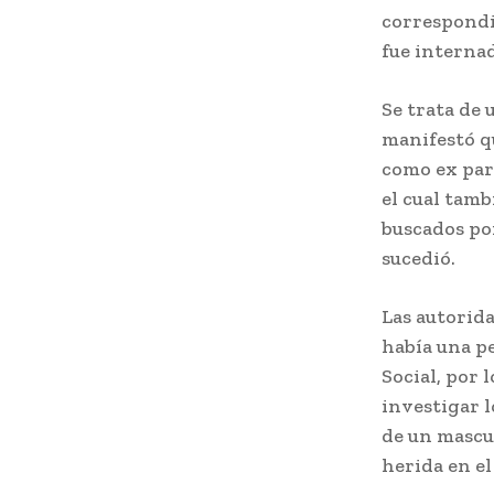
correspondi
fue internad
Se trata de 
manifestó q
como ex pare
el cual tamb
buscados por
sucedió.
Las autorida
había una pe
Social, por 
investigar 
de un mascul
herida en el