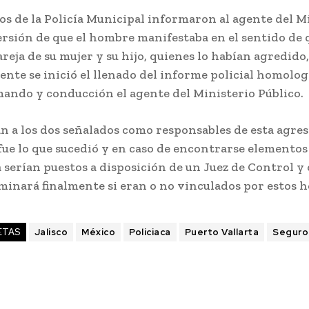
os de la Policía Municipal informaron al agente del M
ersión de que el hombre manifestaba en el sentido de
areja de su mujer y su hijo, quienes lo habían agredido,
nte se inició el llenado del informe policial homolo
mando y conducción el agente del Ministerio Público.
n a los dos señalados como responsables de esta agre
fue lo que sucedió y en caso de encontrarse elementos 
 serían puestos a disposición de un Juez de Control y
minará finalmente si eran o no vinculados por estos h
ETAS
Jalisco
México
Policiaca
Puerto Vallarta
Seguro 