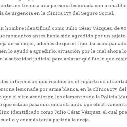
entes en torno a una persona lesionada con arma blanc
a de urgencia en la clínica 179 del Seguro Social.
un hombre identificad como Julio César Vázquez, de 50 
ue momentos antes había sido agredido por un sujeto
ja de su mujer, además de que el tipo iba acompañado 
ién lo ayudó a agredirlo, situación por la cual ahora l
 la autoridad judicial para aclarar qué fue lo que rea
des informaron que recibieron el reporte en el senti
rsona lesionada por arma blanca, en la clínica 179 de
lo que el sitio acudieron los elementos de la Policía Mu
lo que estaba pasando, encontrando que efectivamente
ino identificado como Julio César Vázquez, el cual pr
 cuello y además tenía partida la oreja.