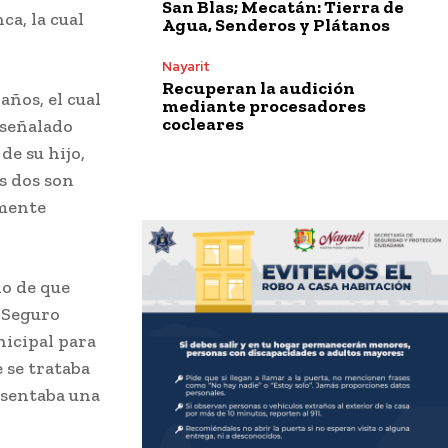
San Blas; Mecatán: Tierra de
a, la cual
Agua, Senderos y Plátanos
Nayarit
Recuperan la audición
años, el cual
mediante procesadores
cocleares
 señalado
de su hijo,
os dos son
lmente
do de que
l Seguro
nicipal para
 se trataba
esentaba una