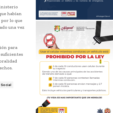
inisterio
 que habían
 por lo que
gado una vez
sión para
suficientes
 oralidad
echos.
Social