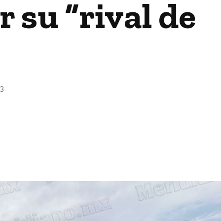
 su “rival de
3