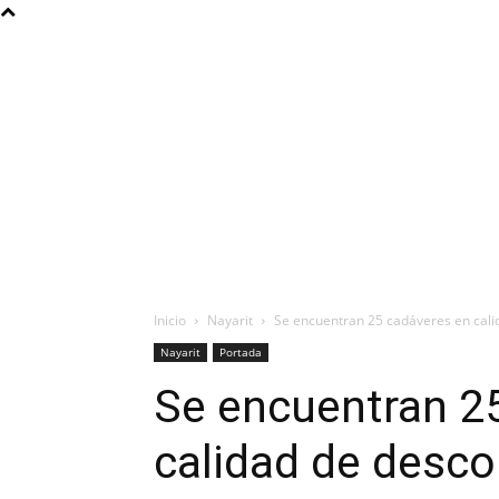
Inicio
Nayarit
Se encuentran 25 cadáveres en cal
Nayarit
Portada
Se encuentran 2
calidad de desc