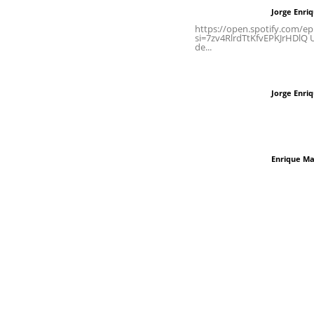
Jorge Enri
Letras del director
Tels. 3112143809 | 3112103211
https://open.spotify.com/
si=7zv4RlrdTtKfvEPKJrHDlQ Un
de...
Oficinas Generales: Av.
Independencia #355, Tepic,
Las vacas de Huaj
Nayarit
Jorge Enri
Letras del director
El peatón y la ciu
Enrique Ma
Letras del director