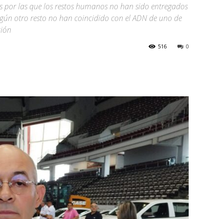
nes por las que los restos humanos no han sido entregados
lgún otro resto no han coincidido con el ADN de uno de
ción
516
0