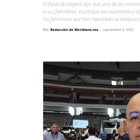
El fiscal de Nayarit dijo que una de las razo
a sus familiares, es porque las osamentas y a
los familiares que han reportado la desapari
Por
Redacción de Meridiano.mx
-
septiembre 5, 2023