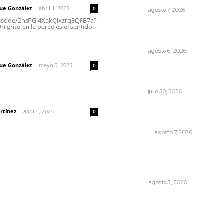
que González
-
abril 1, 2025
0
NAYARIT
agosto 7, 2026
episode/2nsPGl4XakQixzrq8QFB7a?
 grito en la pared es el sentido
Culpa Jalisco a Nayarit por f
del transporte integrado
imic
NAYARIT
agosto 6, 2026
que González
-
mayo 6, 2025
0
Alertan por tramos de alta
peligrosidad
NAYARIT
julio 30, 2026
dad
Detienen al exgobernador 
rtínez
-
abril 4, 2025
0
Guerrero, Ángel Aguirre
NACIONAL
agosto 7, 2026
El ser humano ―vivo y
difunto― es como un soplo
como una sombra que pasa
OPINIÓN
agosto 3, 2026
© 2024 Meridiano.mx - Todos los derechos reservados