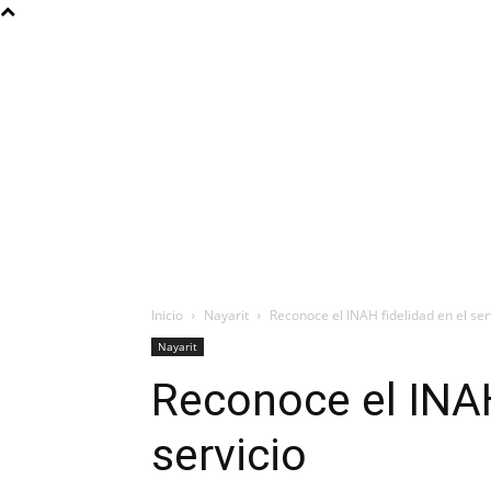
Inicio
Nayarit
Reconoce el INAH fidelidad en el ser
Nayarit
Reconoce el INAH
servicio