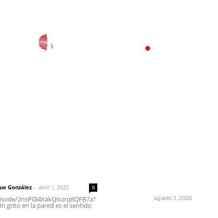
l
Policiaca
Opinión
Deportes
Edición Impresa
S
rector
Lo más popular
Ocho jornaleros heridos en
 | Un grito en la pared
accidente en la carretera
Compostela-San Blas
que González
-
abril 1, 2025
0
POLICIACA
agosto 3, 2026
episode/2nsPGl4XakQixzrq8QFB7a?
 grito en la pared es el sentido
Brillan la cultura y gastrono