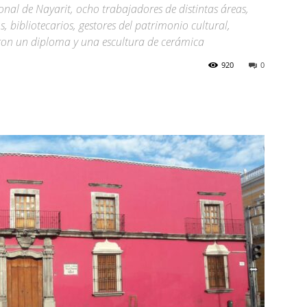
nal de Nayarit, ocho trabajadores de distintas áreas,
, bibliotecarios, gestores del patrimonio cultural,
eron un diploma y una escultura de cerámica
920
0