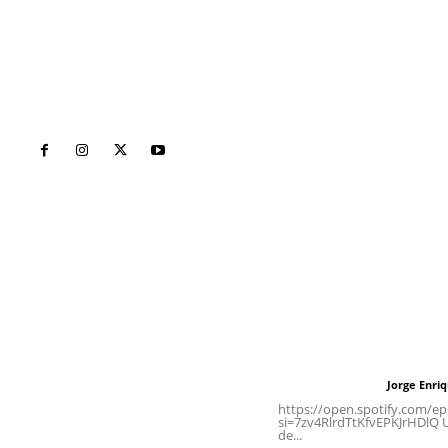
Inicio
Nayarit
Naciona
Contáctanos
Letras del Di
meridianoredacción@gmail.com
Letras del director
Jorge Enri
Letras del director
Tels. 3112143809 | 3112103211
https://open.spotify.com/
si=7zv4RlrdTtKfvEPKJrHDlQ Un
de...
Oficinas Generales: Av.