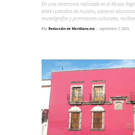
En una ceremonia realizada en el Museo Regio
entre custodios de museos, asesores educativos
museógrafos y promotores culturales, recibi
Por
Redacción de Meridiano.mx
-
septiembre 7, 2023