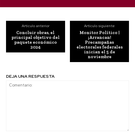
Artículo anterior
Artículo siguiente
Concluir obras, el
Monitor Político |
principal objetivo del
¡Arrancan!
paquete económico
Precampañas
2024
electorales federales
inician el 5 de
noviembre
DEJA UNA RESPUESTA
Comentario: