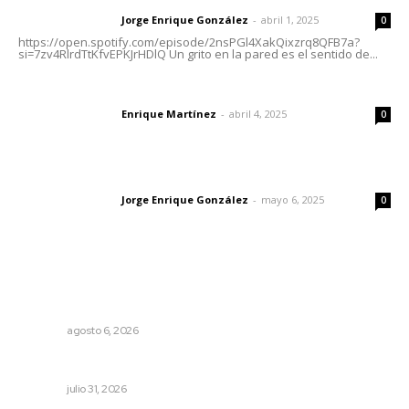
Jorge Enrique González
-
abril 1, 2025
Letras del director
0
https://open.spotify.com/episode/2nsPGl4XakQixzrq8QFB7a?
si=7zv4RlrdTtKfvEPKJrHDlQ Un grito en la pared es el sentido de...
El peatón y la ciudad
Enrique Martínez
-
abril 4, 2025
Letras del director
0
Las vacas de Huajimic
Jorge Enrique González
-
mayo 6, 2025
Letras del director
0
Lo más popular
Lanzan recomendaciones para reforzar la seguridad en
comercios de Nayarit
NAYARIT
agosto 6, 2026
MORENA Nacional llama a aspirantes nayaritas
NAYARIT
julio 31, 2026