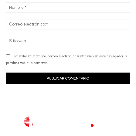
No
Co
ele
Sit
we
Guardar mi nombre, correo electrónico y sitio web en este navegador la
próxima vez que comente.