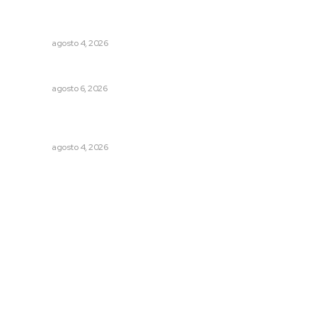
Reportan buen comportamiento ciudadano durante
periodo vacacional
NAYARIT
agosto 4, 2026
Celebrarán feria de lenguas indígenas
NAYARIT
agosto 6, 2026
Intensifican sustitución de rejillas y desazolve por
temporal
NAYARIT
agosto 4, 2026
Archivo mensual
agosto 2026
julio 2026
junio 2026
mayo 2026