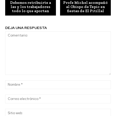
Debemos retribuirte a
Profe Michel acompañó
las y los trabajadores
al Obispo de Tepic en
todo lo que aportan
fiestas de El Pitillal
DEJA UNA RESPUESTA
Comentario:
No
Co
ele
Sit