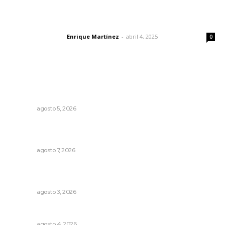
El peatón y la ciudad
Enrique Martínez
-
abril 4, 2025
Letras del director
0
Lo más popular
Reafirma DIF Nayarit atención directa a comunidades
vulnerables
NAYARIT
agosto 5, 2026
Promueven ruta deportiva y ecoturismo en la Sierra del
Café
NAYARIT
agosto 7, 2026
Tras operativo, el CEDE busca protección de justicia
federal
NAYARIT
agosto 3, 2026
Analizan impacto de adicciones en la salud mental
NAYARIT
agosto 4, 2026