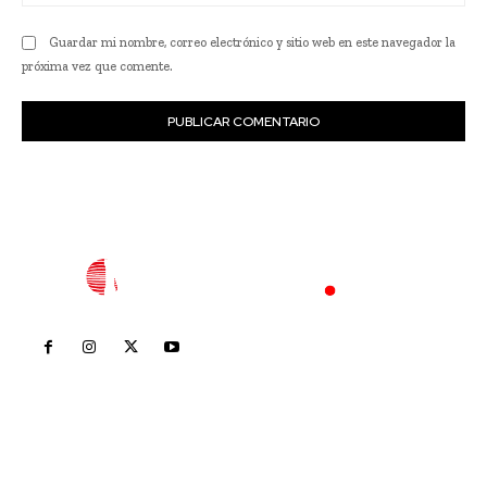
we
Guardar mi nombre, correo electrónico y sitio web en este navegador la
próxima vez que comente.
Inicio
Nayarit
Nacional
Policiaca
Opinión
Deportes
Edición Impresa
Sociales
Meridiano Vallarta