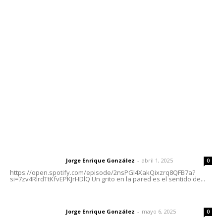
Contáctanos
meridianoredacción@gmail.com
Tels. 3112143809 | 3112103211
Oficinas Generales: Av. Independencia #355, Tepic,
Nayarit
Letras del Director
Letras del director | Un grito en la pared
Jorge Enrique González
-
abril 1, 2025
Letras del director
0
https://open.spotify.com/episode/2nsPGl4XakQixzrq8QFB7a?
si=7zv4RlrdTtKfvEPKJrHDlQ Un grito en la pared es el sentido de...
Las vacas de Huajimic
Jorge Enrique González
-
mayo 6, 2025
Letras del director
0