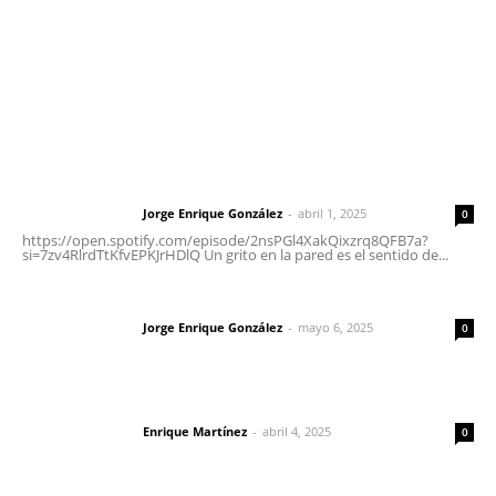
Oficinas Generales: Av. Independencia #355, Tepic,
Nayarit
Letras del Director
Letras del director | Un grito en la pared
Jorge Enrique González
-
abril 1, 2025
Letras del director
0
https://open.spotify.com/episode/2nsPGl4XakQixzrq8QFB7a?
si=7zv4RlrdTtKfvEPKJrHDlQ Un grito en la pared es el sentido de...
Las vacas de Huajimic
Jorge Enrique González
-
mayo 6, 2025
Letras del director
0
El peatón y la ciudad
Enrique Martínez
-
abril 4, 2025
Letras del director
0
Lo más popular