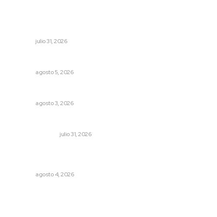
Entregan apoyos para techado en comunidades en Del
Nayar
NAYARIT
julio 31, 2026
Alertan de ciberdelincuentes a través de QR falsos
NAYARIT
agosto 5, 2026
Brillan la cultura y gastronomía de origen en California
NAYARIT
agosto 3, 2026
Edición impresa 31 de julio de 2026
EDICIÓN IMPRESA
julio 31, 2026
Fomentan salud integral mediante cultura de la
lactancia materna
NAYARIT
agosto 4, 2026
Archivo mensual