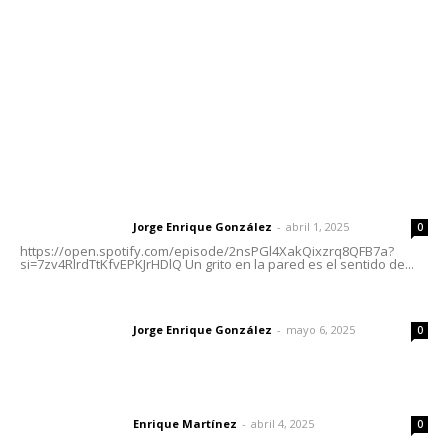
Oficinas Generales: Av. Independencia #355, Tepic,
Nayarit
Letras del Director
Letras del director | Un grito en la pared
Jorge Enrique González
-
abril 1, 2025
Letras del director
0
https://open.spotify.com/episode/2nsPGl4XakQixzrq8QFB7a?
si=7zv4RlrdTtKfvEPKJrHDlQ Un grito en la pared es el sentido de...
Las vacas de Huajimic
Jorge Enrique González
-
mayo 6, 2025
Letras del director
0
El peatón y la ciudad
Enrique Martínez
-
abril 4, 2025
Letras del director
0