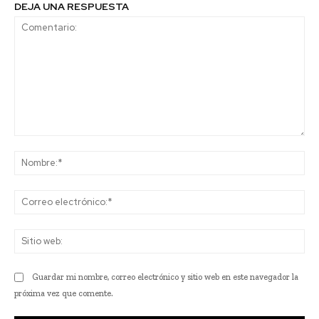
DEJA UNA RESPUESTA
Comentario:
No
Co
ele
Sit
we
Guardar mi nombre, correo electrónico y sitio web en este navegador la
próxima vez que comente.