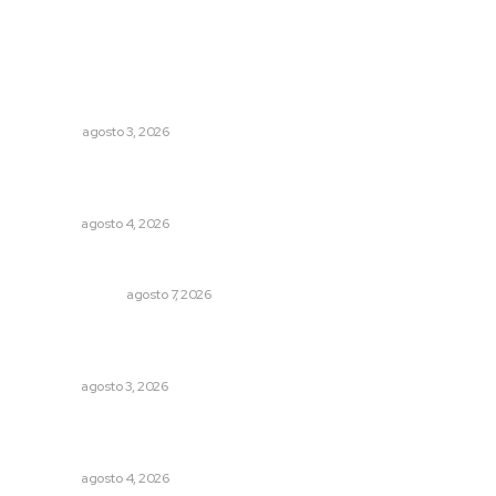
Lo más popular
El ser humano ―vivo y difunto― es como un soplo,
como una sombra que pasa
OPINIÓN
agosto 3, 2026
Abren convocatoria de ingreso para la Escuela de Bellas
Artes
NAYARIT
agosto 4, 2026
Sodomitas en desgracia
LA SERPENTINA
agosto 7, 2026
Destinan 87 millones a obras de infraestructura en tres
municipios
NAYARIT
agosto 3, 2026
Intensifican sustitución de rejillas y desazolve por
temporal
NAYARIT
agosto 4, 2026