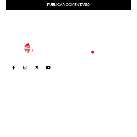
Inicio
Nayarit
Nacional
Policiaca
Opinión
Deportes
Edición Impresa
Sociales
Meridiano Vallarta
Contáctanos
meridianoredacción@gmail.com
Tels. 3112143809 | 3112103211