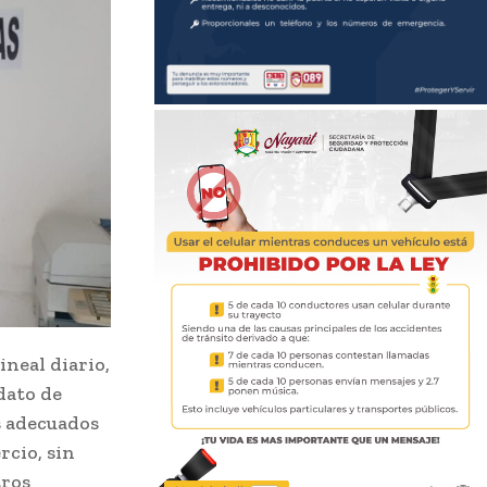
ineal diario,
 dato de
s adecuados
rcio, sin
tros