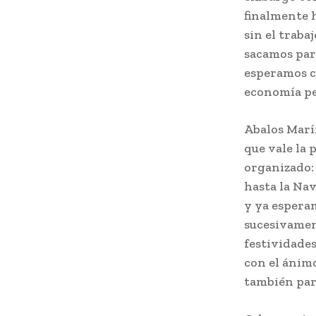
finalmente h
sin el traba
sacamos para
esperamos c
economía per
Abalos Marí
que vale la 
organizado:
hasta la Nav
y ya esperam
sucesivament
festividade
con el ánimo
también par