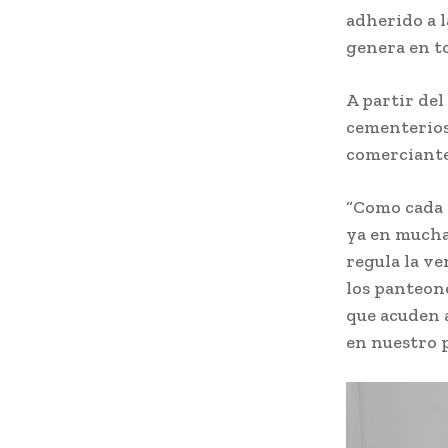
adherido a 
genera en to
A partir del
cementerios,
comerciante
“Como cada 
ya en mucha
regula la ve
los panteon
que acuden a
en nuestro p