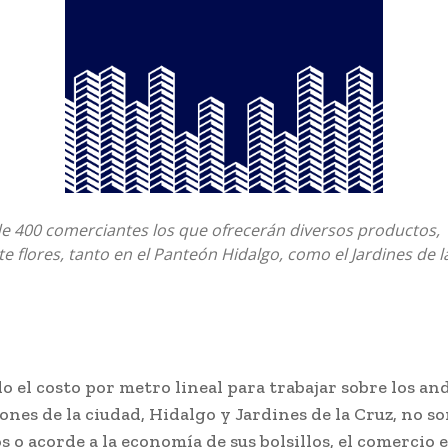
de 400 comerciantes los que ofrecerán diversos productos,
e flores, tanto en el Panteón Hidalgo, como el Jardines de l
 el costo por metro lineal para trabajar sobre los an
ones de la ciudad, Hidalgo y Jardines de la Cruz, no so
 o acorde a la economía de sus bolsillos, el comercio