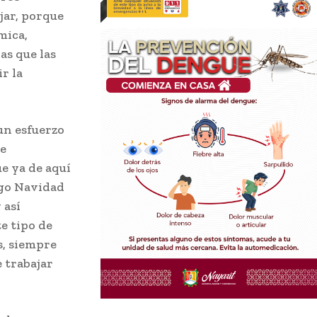
jar, porque
mica,
as que las
r la
un esfuerzo
te
e ya de aquí
uego Navidad
 así
te tipo de
s, siempre
e trabajar