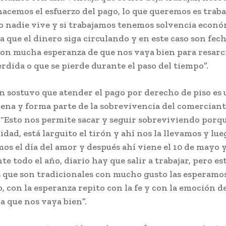
acemos el esfuerzo del pago, lo que queremos es traba
jo nadie vive y si trabajamos tenemos solvencia econó
 que el dinero siga circulando y en este caso son fech
on mucha esperanza de que nos vaya bien para resarci
dida o que se pierde durante el paso del tiempo”.
n sostuvo que atender el pago por derecho de piso es 
pena y forma parte de la sobrevivencia del comercian
 “Esto nos permite sacar y seguir sobreviviendo porqu
idad, está larguito el tirón y ahí nos la llevamos y l
os el día del amor y después ahí viene el 10 de mayo y
e todo el año, diario hay que salir a trabajar, pero es
s que son tradicionales con mucho gusto las esperamo
, con la esperanza repito con la fe y con la emoción d
a que nos vaya bien”.