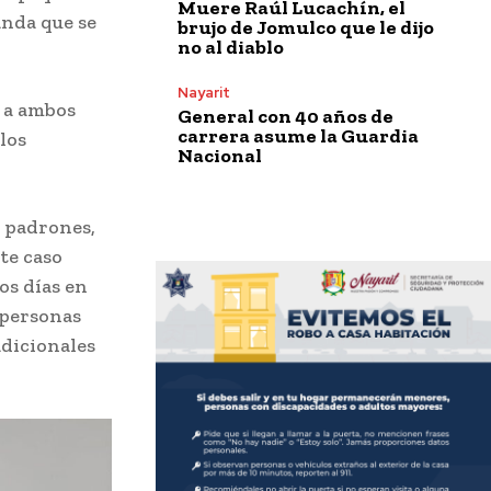
Muere Raúl Lucachín, el
anda que se
brujo de Jomulco que le dijo
no al diablo
Nayarit
o a ambos
General con 40 años de
carrera asume la Guardia
los
Nacional
s padrones,
te caso
os días en
 personas
adicionales