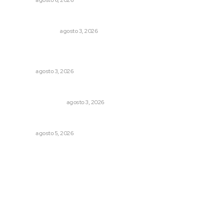
NAYARIT
agosto 6, 2026
Edición impresa 03 de agosto de 2026
EDICIÓN IMPRESA
agosto 3, 2026
Exigen adaptar fechas de veda ante riesgos climáticos
y comerciales
NAYARIT
agosto 3, 2026
Varios estados necesitan mejorar su economía
MONITOR POLÍTICO
agosto 3, 2026
Alertan de ciberdelincuentes a través de QR falsos
NAYARIT
agosto 5, 2026
Archivo mensual
agosto 2026
julio 2026