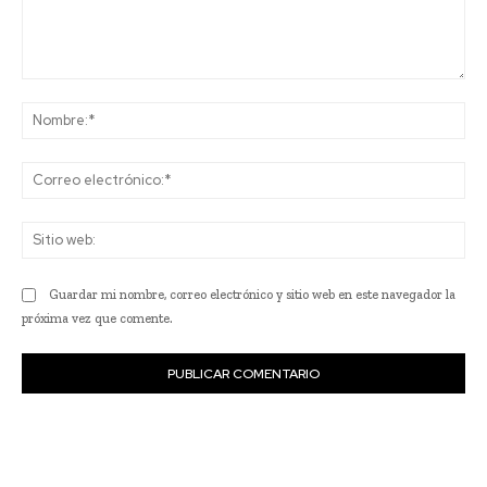
Comentario:
No
Co
ele
Sit
we
Guardar mi nombre, correo electrónico y sitio web en este navegador la
próxima vez que comente.