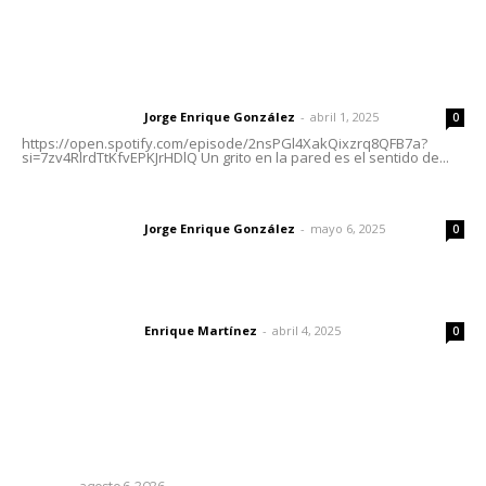
Letras del Director
Letras del director | Un grito en la pared
Jorge Enrique González
-
abril 1, 2025
Letras del director
0
https://open.spotify.com/episode/2nsPGl4XakQixzrq8QFB7a?
si=7zv4RlrdTtKfvEPKJrHDlQ Un grito en la pared es el sentido de...
Las vacas de Huajimic
Jorge Enrique González
-
mayo 6, 2025
Letras del director
0
El peatón y la ciudad
Enrique Martínez
-
abril 4, 2025
Letras del director
0
Lo más popular
Supervisan normas de calidad en establecimientos
turísticos de Tepic