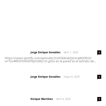
Oficinas Generales: Av. Independencia #355, Tepic,
Nayarit
Letras del Director
Letras del director | Un grito en la pared
Jorge Enrique González
-
abril 1, 2025
Letras del director
0
https://open.spotify.com/episode/2nsPGl4XakQixzrq8QFB7a?
si=7zv4RlrdTtKfvEPKJrHDlQ Un grito en la pared es el sentido de...
Las vacas de Huajimic
Jorge Enrique González
-
mayo 6, 2025
Letras del director
0
El peatón y la ciudad
Enrique Martínez
-
abril 4, 2025
Letras del director
0