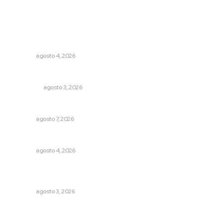
Lo más popular
Abren convocatoria de ingreso para la Escuela de Bellas
Artes
NAYARIT
agosto 4, 2026
Eliminan delincuente en Bahía de Banderas
POLICIACA
agosto 3, 2026
Rehabilitan infraestructura de preparatorias de la UAN
NAYARIT
agosto 7, 2026
Invitan a descubrir riqueza cultural en ruta Entre Canales
NAYARIT
agosto 4, 2026
Promueven saberes ancestrales en la ruta Potrero
Tradicional
NAYARIT
agosto 3, 2026