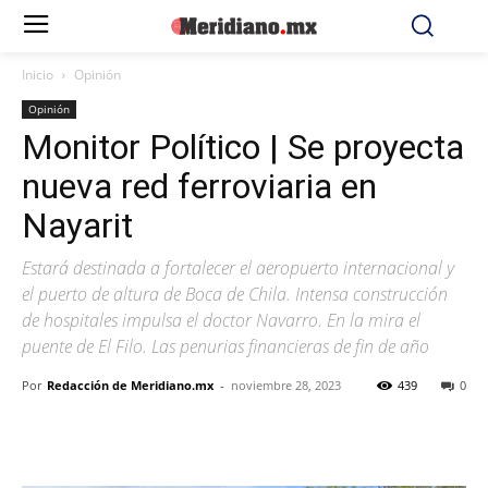
Inicio
Opinión
Opinión
Monitor Político | Se proyecta
nueva red ferroviaria en
Nayarit
Estará destinada a fortalecer el aeropuerto internacional y
el puerto de altura de Boca de Chila. Intensa construcción
de hospitales impulsa el doctor Navarro. En la mira el
puente de El Filo. Las penurias financieras de fin de año
Por
Redacción de Meridiano.mx
-
noviembre 28, 2023
439
0