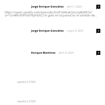
Letras del director | Un grito en la pared
Jorge Enrique González
-
abril 1, 2025
Letras del director
0
https://open.spotify.com/episode/2nsPGl4XakQixzrq8QFB7a?
si=7zv4RlrdTtKfvEPKJrHDlQ Un grito en la pared es el sentido de...
Las vacas de Huajimic
Jorge Enrique González
-
mayo 6, 2025
Letras del director
0
El peatón y la ciudad
Enrique Martínez
-
abril 4, 2025
Letras del director
0
Lo más popular
Brillan la cultura y gastronomía de origen en California
NAYARIT
agosto 3, 2026
Destinan 87 millones a obras de infraestructura en tres
municipios
NAYARIT
agosto 3, 2026