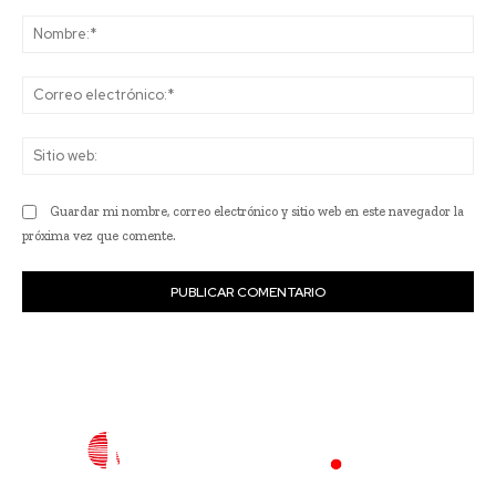
Comentario:
No
Co
ele
Sit
we
Guardar mi nombre, correo electrónico y sitio web en este navegador la
próxima vez que comente.