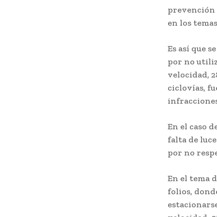
prevención y
en los temas
Es así que s
por no utili
velocidad, 2
ciclovías, f
infracciones
En el caso d
falta de luc
por no respe
En el tema d
folios, dond
estacionarse