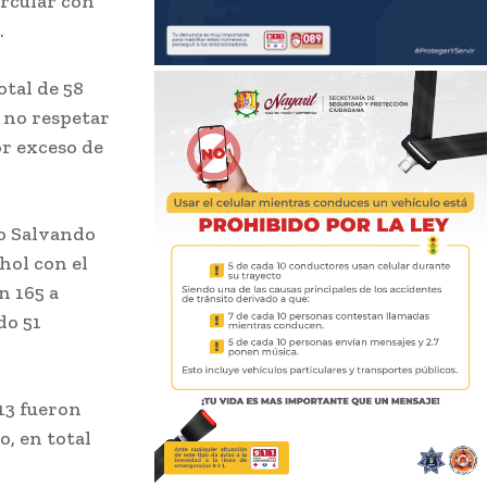
ircular con
.
otal de 58
r no respetar
or exceso de
vo Salvando
hol con el
n 165 a
do 51
113 fueron
o, en total