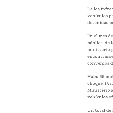
De los infra
vehículos p
detenidas po
En el mes de
pública, de 
ministerio p
encontrarse 
convenios d
Hubo 66 mot
choque, 13 m
Ministerio P
vehículos of
Un total de 