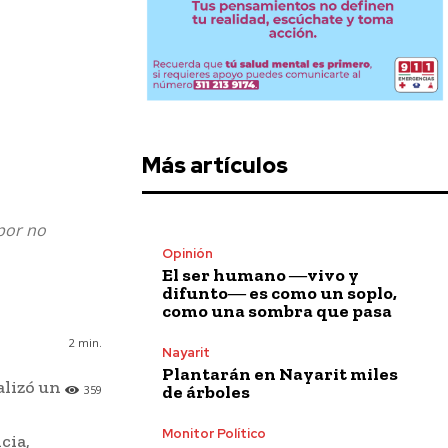
Más artículos
por no
Opinión
El ser humano ―vivo y
difunto― es como un soplo,
como una sombra que pasa
2
min.
Nayarit
Plantarán en Nayarit miles
alizó un
de árboles
359
Monitor Político
cia,