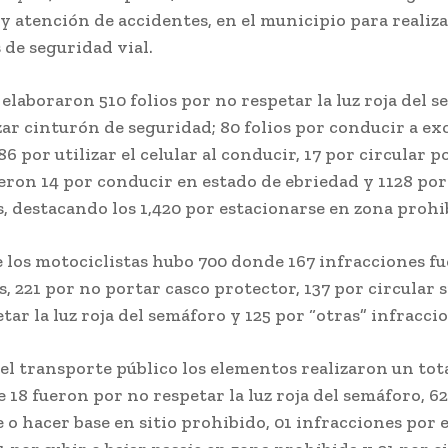
 atención de accidentes, en el municipio para realiz
 de seguridad vial.
e elaboraron 510 folios por no respetar la luz roja del 
zar cinturón de seguridad; 80 folios por conducir a ex
86 por utilizar el celular al conducir, 17 por circular po
ueron 14 por conducir en estado de ebriedad y 1128 por
, destacando los 1,420 por estacionarse en zona prohi
e los motociclistas hubo 700 donde 167 infracciones f
es, 221 por no portar casco protector, 137 por circular s
tar la luz roja del semáforo y 125 por “otras” infracci
el transporte público los elementos realizaron un tota
e 18 fueron por no respetar la luz roja del semáforo, 6
 o hacer base en sitio prohibido, 01 infracciones por 