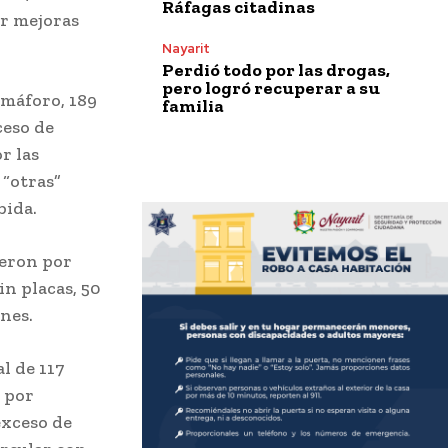
Ráfagas citadinas
ar mejoras
Nayarit
Perdió todo por las drogas,
pero logró recuperar a su
semáforo, 189
familia
ceso de
r las
 “otras”
bida.
ueron por
in placas, 50
ones.
l de 117
2 por
exceso de