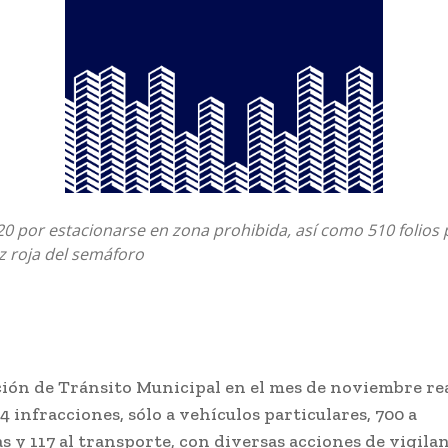
0 por estacionarse en zona prohibida, así como 510 folios 
uz roja del semáforo
ción de Tránsito Municipal en el mes de noviembre re
44 infracciones, sólo a vehículos particulares, 700 a
s y 117 al transporte, con diversas acciones de vigilan