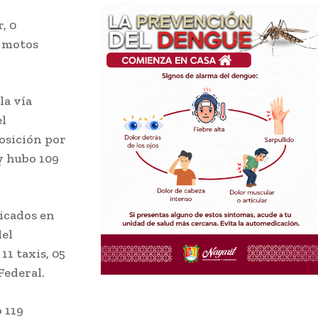
, 0
7 motos
la vía
el
posición por
y hubo 109
icados en
del
11 taxis, 05
Federal.
 119