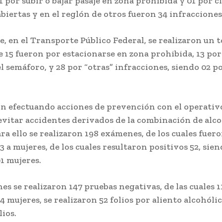
1 por subir o bajar pasaje en zona prohibida y 01 por c
abiertas y en el reglón de otros fueron 34 infracciones
, en el Transporte Público Federal, se realizaron un t
e 15 fueron por estacionarse en zona prohibida, 13 po
del semáforo, y 28 por “otras” infracciones, siendo 02 p
on efectuando acciones de prevención con el operati
evitar accidentes derivados de la combinación de alco
ra ello se realizaron 198 exámenes, de los cuales fuero
 a mujeres, de los cuales resultaron positivos 52, sien
1 mujeres.
nes se realizaron 147 pruebas negativas, de las cuales 
 mujeres, se realizaron 52 folios por aliento alcohólic
lios.