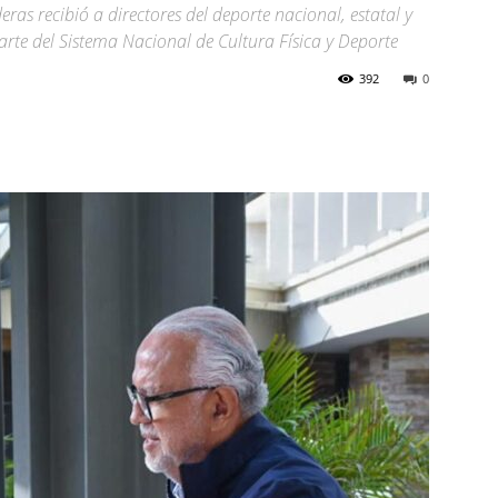
ras recibió a directores del deporte nacional, estatal y
rte del Sistema Nacional de Cultura Física y Deporte
392
0