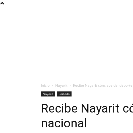
Inicio
Nayarit
Recibe Nayarit cónclave del deporte
Nayarit
Portada
Recibe Nayarit c
nacional