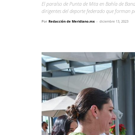
El paraíso de Punta de Mita en Bahía de Bande
dirigentes del deporte federado que forman pa
Por
Redacción de Meridiano.mx
-
diciembre 13, 2023