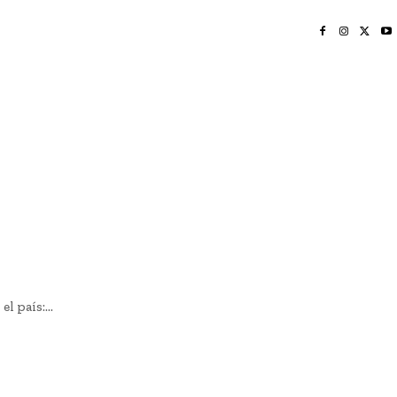
INICIO
NAYARIT
NACIONAL
POLICIACA
OPINIÓN
DEPORTES
EDICIÓN IMPRESA
SOCIALES
MERIDIANO VALLARTA
 país:...