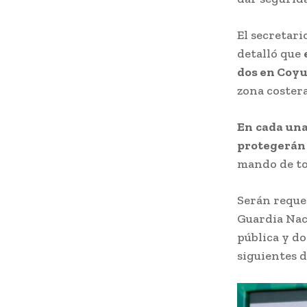
El secretari
detalló que
dos en Coyu
zona costera
En
cada una
protegerán 
mando de tod
Serán requer
Guardia Nac
pública y do
siguientes d