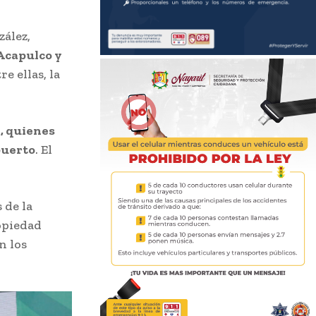
zález,
 Acapulco y
e ellas, la
, quienes
puerto
. El
 de la
opiedad
n los