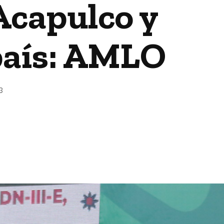
Acapulco y
 país: AMLO
3