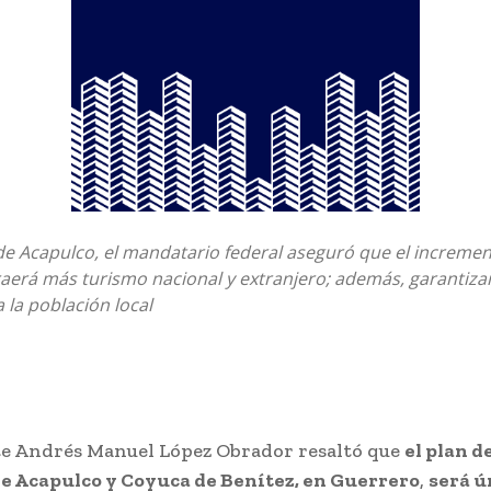
de Acapulco, el mandatario federal aseguró que el incremen
aerá más turismo nacional y extranjero; además, garantiza
a la población local
te Andrés Manuel López Obrador resaltó que
el plan d
e Acapulco y Coyuca de Benítez, en Guerrero
,
será ú