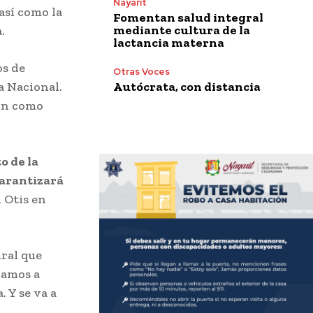
Nayarit
así como la
Fomentan salud integral
mediante cultura de la
.
lactancia materna
os de
Otras Voces
Autócrata, con distancia
a Nacional.
son como
o de la
arantizará
n Otis en
ral que
vamos a
 Y se va a