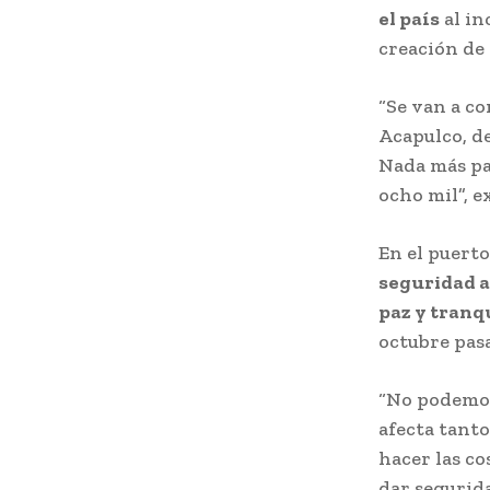
el país
al in
creación de 
“Se van a co
Acapulco, de
Nada más par
ocho mil”, e
En el puert
seguridad a
paz y tranqu
octubre pas
“No podemos
afecta tanto
hacer las co
dar segurida