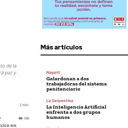
Más artículos
to de la
rá paz y
Nayarit
Galardonan a dos
trabajadoras del sistema
penitenciario
La Serpentina
2
min.
La Inteligencia Artificial
enfrenta a dos grupos
humanos
e
368
nico en