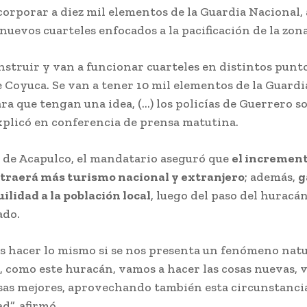
corporar a diez mil elementos de la Guardia Nacional, 
nuevos cuarteles enfocados a la pacificación de la zona
nstruir y van a funcionar cuarteles en distintos punt
 Coyuca. Se van a tener 10 mil elementos de la Guardi
a que tengan una idea, (…) los policías de Guerrero 
xplicó en conferencia de prensa matutina.
o de Acapulco, el mandatario aseguró que
el increment
traerá más turismo nacional y extranjero
; además,
g
ilidad a la población local
, luego del paso del huracá
ado.
 hacer lo mismo si se nos presenta un fenómeno natu
, como este huracán, vamos a hacer las cosas nuevas, 
sas mejores, aprovechando también esta circunstancia.
d”, afirmó.