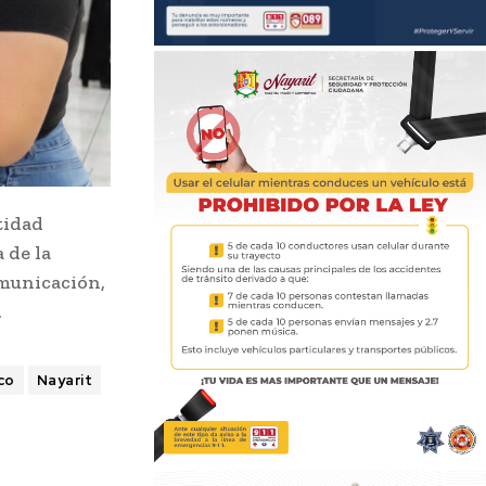
ntidad
 de la
omunicación,
.
co
Nayarit