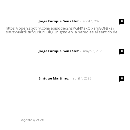
Letras del director | Un grito en la pared
Jorge Enrique González
-
abril 1, 2025
Letras del director
0
https://open.spotify.com/episode/2nsPGl4XakQixzrq8QFB7a?
si=7zv4RlrdTtKfvEPKJrHDlQ Un grito en la pared es el sentido de...
Las vacas de Huajimic
Jorge Enrique González
-
mayo 6, 2025
Letras del director
0
El peatón y la ciudad
Enrique Martínez
-
abril 4, 2025
Letras del director
0
Lo más popular
Supervisan normas de calidad en establecimientos
turísticos de Tepic
NAYARIT
agosto 6, 2026