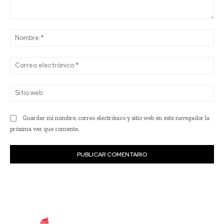
Comentario:
No
Co
ele
Sit
we
Guardar mi nombre, correo electrónico y sitio web en este navegador la
próxima vez que comente.