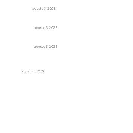
Autócrata, con distancia
OTRAS VOCES
agosto 3, 2026
¿Son los anexos males necesarios?
LA SERPENTINA
agosto 3, 2026
La Inteligencia Artificial enfrenta a dos grupos humanos
LA SERPENTINA
agosto 5, 2026
Explican origen científico de inundaciones en Tepic y
Xalisco
NAYARIT
agosto 5, 2026
Archivo mensual
agosto 2026
julio 2026
junio 2026