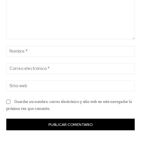
Comentario:
No
Co
ele
Sit
we
Guardar mi nombre, correo electrónico y sitio web en este navegador la
próxima vez que comente.