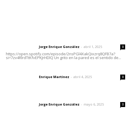
Letras del Director
Letras del director | Un grito en la pared
Jorge Enrique González
-
abril 1, 2025
Letras del director
0
https://open.spotify.com/episode/2nsPGl4XakQixzrq8QFB7a?
si=7zv4RlrdTtKfvEPKJrHDlQ Un grito en la pared es el sentido de...
El peatón y la ciudad
Enrique Martínez
-
abril 4, 2025
Letras del director
0
Las vacas de Huajimic
Jorge Enrique González
-
mayo 6, 2025
Letras del director
0
Lo más popular