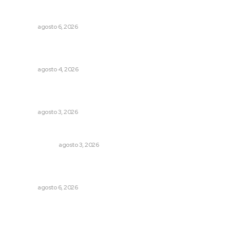
Recuperan la audición mediante procesadores
cocleares
NAYARIT
agosto 6, 2026
Intensifican sustitución de rejillas y desazolve por
temporal
NAYARIT
agosto 4, 2026
Fortalecen formación de profesionales de la salud en el
IMSS
NAYARIT
agosto 3, 2026
¿Son los anexos males necesarios?
LA SERPENTINA
agosto 3, 2026
Alistarán alerta sísmica en teléfonos celulares durante
simulacro nacional
NAYARIT
agosto 6, 2026
Archivo mensual