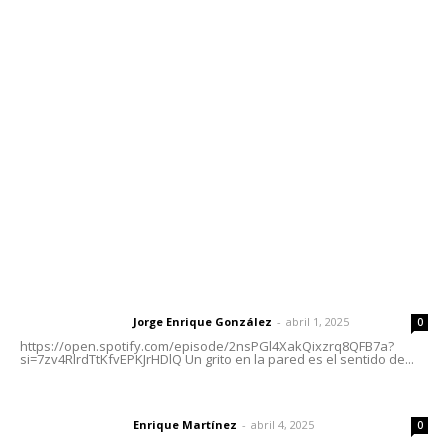
Contáctanos
meridianoredacción@gmail.com
Tels. 3112143809 | 3112103211
Oficinas Generales: Av. Independencia #355, Tepic,
Nayarit
Letras del Director
Letras del director | Un grito en la pared
Jorge Enrique González
-
abril 1, 2025
Letras del director
0
https://open.spotify.com/episode/2nsPGl4XakQixzrq8QFB7a?
si=7zv4RlrdTtKfvEPKJrHDlQ Un grito en la pared es el sentido de...
El peatón y la ciudad
Enrique Martínez
-
abril 4, 2025
Letras del director
0