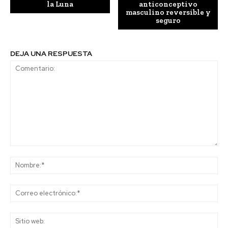
la Luna
anticonceptivo
masculino reversible y
seguro
DEJA UNA RESPUESTA
Comentario:
No
Co
ele
Sit