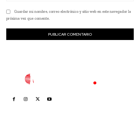
we
Guardar mi nombre, correo electrónico y sitio web en este navegador la
próxima vez que comente.
Inicio
Nayarit
Nacional
Policiaca
Opinión
Deportes
Edición Impresa
Sociales
Meridiano Vallarta