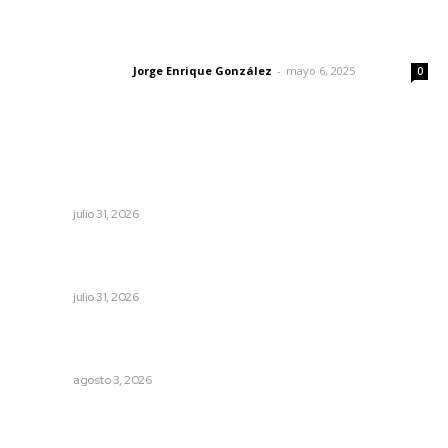
Las vacas de Huajimic
Jorge Enrique González
-
mayo 6, 2025
Letras del director
0
Lo más popular
Impulsan planeación estratégica para detonar turismo
en los municipios
NAYARIT
julio 31, 2026
Detectan permisos falsos para comercio ambulante en
playas
NAYARIT
julio 31, 2026
Destinan 87 millones a obras de infraestructura en tres
municipios
NAYARIT
agosto 3, 2026
Inician acciones de prevención ante presencia de
cocodrilos