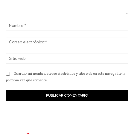
Comentario:
No
Co
ele
Sit
we
Guardar mi nombre, correo electrónico y sitio web en este navegador la
próxima vez que comente.