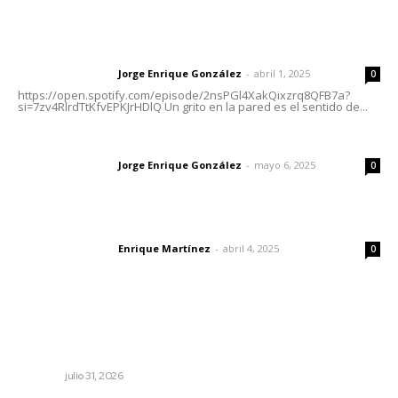
Letras del director | Un grito en la pared
Jorge Enrique González
-
abril 1, 2025
Letras del director
0
https://open.spotify.com/episode/2nsPGl4XakQixzrq8QFB7a?
si=7zv4RlrdTtKfvEPKJrHDlQ Un grito en la pared es el sentido de...
Las vacas de Huajimic
Jorge Enrique González
-
mayo 6, 2025
Letras del director
0
El peatón y la ciudad
Enrique Martínez
-
abril 4, 2025
Letras del director
0
Lo más popular
Invierten 340 millones de pesos en conservación de
carreteras federales
NAYARIT
julio 31, 2026