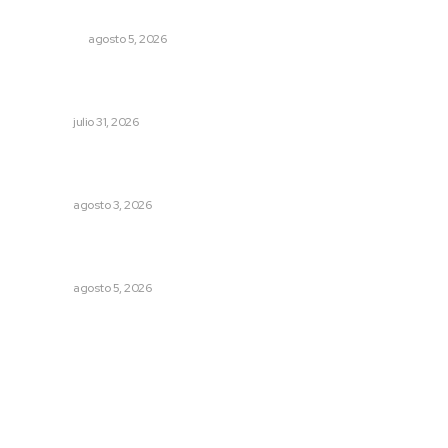
Árboles aplastan casas y camioneta en Tepic
POLICIACA
agosto 5, 2026
Entregan apoyos para techado en comunidades en Del
Nayar
NAYARIT
julio 31, 2026
Prevención del feminicidio: la urgencia de la denuncia
temprana
NAYARIT
agosto 3, 2026
Instalan módulo de atención contra adicciones en plaza
principal
NAYARIT
agosto 5, 2026
Archivo mensual
agosto 2026