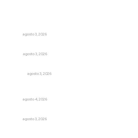
Lo más popular
Advierten inconsistencia en reparación del daño por
delito de corrupción de menores
NAYARIT
agosto 3, 2026
Más orden en las precampañas
OPINIÓN
agosto 3, 2026
Eliminan delincuente en Bahía de Banderas
POLICIACA
agosto 3, 2026
Aclara Marakame tarifas y programas de apoyo para
rehabilitación
NAYARIT
agosto 4, 2026
Fortalecen infraestructura de salud
NAYARIT
agosto 3, 2026