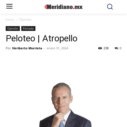
Inicio
Opinión
Opinión
Portada
Peloteo | Atropello
Por
Heriberto Murrieta
-
enero 31, 2024
238
0