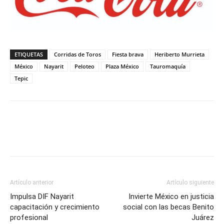
ETIQUETAS
Corridas de Toros
Fiesta brava
Heriberto Murrieta
México
Nayarit
Peloteo
Plaza México
Tauromaquía
Tepic
Artículo anterior
Artículo siguiente
Impulsa DIF Nayarit
Invierte México en justicia
capacitación y crecimiento
social con las becas Benito
profesional
Juárez