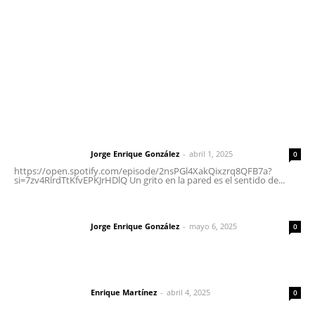
Oficinas Generales: Av. Independencia #355, Tepic,
Nayarit
Letras del Director
Letras del director | Un grito en la pared
Jorge Enrique González
-
abril 1, 2025
Letras del director
0
https://open.spotify.com/episode/2nsPGl4XakQixzrq8QFB7a?
si=7zv4RlrdTtKfvEPKJrHDlQ Un grito en la pared es el sentido de...
Las vacas de Huajimic
Jorge Enrique González
-
mayo 6, 2025
Letras del director
0
El peatón y la ciudad
Enrique Martínez
-
abril 4, 2025
Letras del director
0