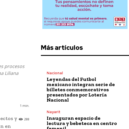
Más artículos
es procesos
a Liliana
Nacional
Leyendas del Futbol
mexicano integran serie de
billetes conmemorativos
presentados por Lotería
Nacional
1
min.
Nayarit
Inauguran espacio de
yectos y
288
lectura y bebeteca en centro
ón en
femenil