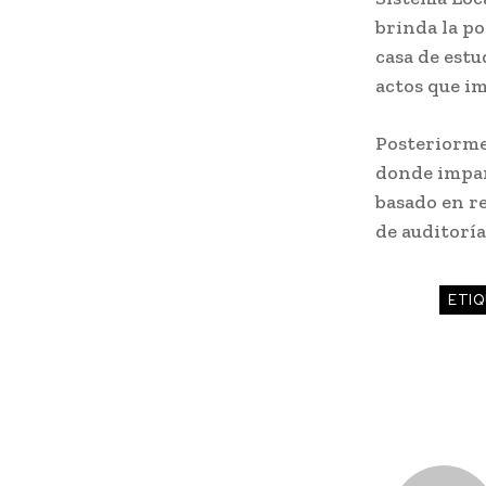
brinda la po
casa de est
actos que i
Posteriormen
donde impar
basado en r
de auditoría
ETIQ