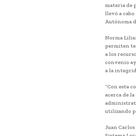
materia de p
llevó a cabo
Autónoma de
Norma Lilia
permiten te
a los recurs
convenio ay
a la integri
“Con esta co
acerca de la
administrati
utilizando p
Juan Carlos 
Sistema Loc