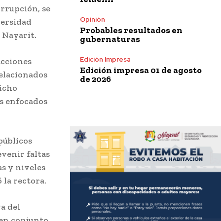
orrupción, se
Opinión
versidad
Probables resultados en
 Nayarit.
gubernaturas
Edición Impresa
acciones
Edición impresa 01 de agosto
relacionados
de 2026
dicho
s enfocados
 públicos
evenir faltas
s y niveles
 la rectora.
a del
 en conjunto