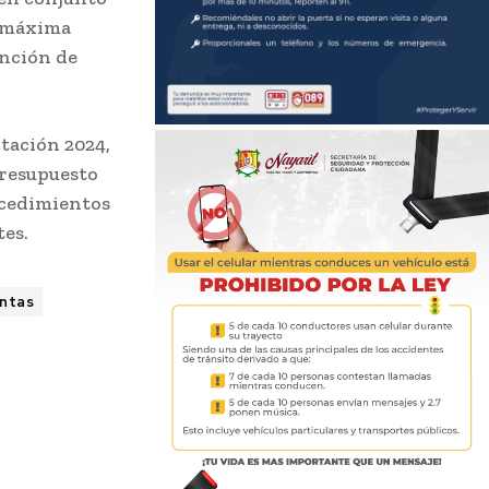
a máxima
ención de
itación 2024,
presupuesto
ocedimientos
tes.
ntas