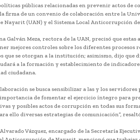
olíticas públicas relacionadas en prevenir actos de c
 la firma de un convenio de colaboración entre la Uni
 Nayarit (UAN) y el Sistema Local Anticorrupción de
na Galván Meza, rectora de la UAN, precisó que estas 
ner mejores controles sobre los diferentes procesos 
os que se otorgan a la institución; asimismo, dijo que 
udará a la formación y establecimiento de indicadore
dad ciudadana.
laboración se busca sensibilizar a las y los servidores
 importancia de fomentar el ejercicio íntegro para pr
vas y posibles actos de corrupción en todas sus forma
ara ello diversas estrategias de comunicación”, resaltó
Alvarado Vázquez, encargado de la Secretaría Ejecutiv
al Anticorrupción de Nayarit, mencionó que trabajar