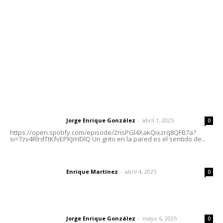
Tels. 3112143809 | 3112103211
Oficinas Generales: Av. Independencia #355, Tepic,
Nayarit
Letras del Director
Letras del director | Un grito en la pared
Jorge Enrique González
-
abril 1, 2025
Letras del director
0
https://open.spotify.com/episode/2nsPGl4XakQixzrq8QFB7a?
si=7zv4RlrdTtKfvEPKJrHDlQ Un grito en la pared es el sentido de...
El peatón y la ciudad
Enrique Martínez
-
abril 4, 2025
Letras del director
0
Las vacas de Huajimic
Jorge Enrique González
-
mayo 6, 2025
Letras del director
0