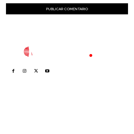
Inicio
Nayarit
Nacional
Policiaca
Opinión
Deportes
Edición Impresa
Sociales
Meridiano Vallarta
Contáctanos
meridianoredacción@gmail.com