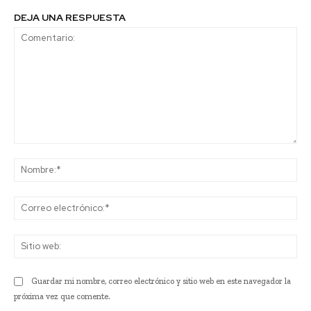
DEJA UNA RESPUESTA
Comentario:
No
Co
ele
Sit
we
Guardar mi nombre, correo electrónico y sitio web en este navegador la
próxima vez que comente.