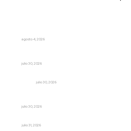
Lo más popular
Intensifican sustitución de rejillas y desazolve por
temporal
NAYARIT
agosto 4, 2026
Albergará Xalisco exhibición de autos clásicos durante la
Feria del Elote
NAYARIT
julio 30, 2026
Edición impresa 30 de julio de 2026
EDICIÓN IMPRESA
julio 30, 2026
Galardonan a dos trabajadoras del sistema
penitenciario
NAYARIT
julio 30, 2026
Tópicos políticos para analizar
OPINIÓN
julio 31, 2026