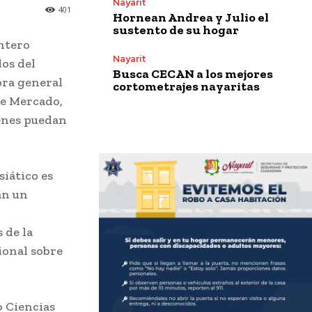
Nayarit
401
Hornean Andrea y Julio el
sustento de su hogar
ntero
Nayarit
dos del
Busca CECAN a los mejores
ora general
cortometrajes nayaritas
pe Mercado,
enes puedan
siático es
an un
 de la
ional sobre
o Ciencias