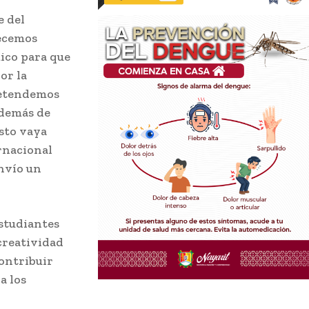
e del
decemos
ico para que
or la
retendemos
además de
sto vaya
rnacional
nvío un
studiantes
creatividad
ontribuir
a los