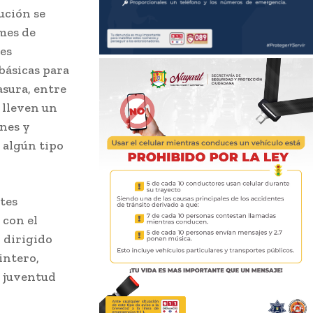
ución se
 mes de
 es
básicas para
asura, entre
 lleven un
ones y
 algún tipo
ntes
 con el
n dirigido
intero,
a juventud