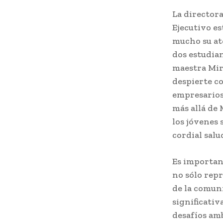
La directora
Ejecutivo e
mucho su at
dos estudia
maestra Mir
despierte co
empresarios
más allá de 
los jóvenes
cordial salu
Es importan
no sólo repr
de la comun
significati
desafíos am