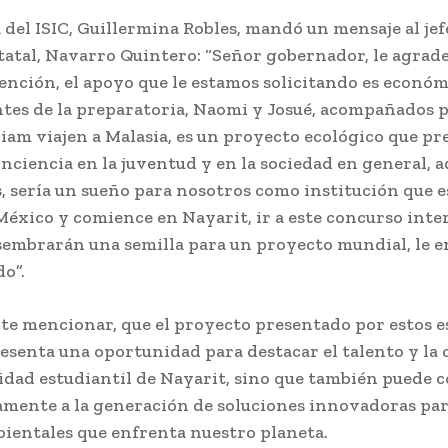
 del ISIC, Guillermina Robles, mandó un mensaje al jef
statal, Navarro Quintero: “Señor gobernador, le agra
ención, el apoyo que le estamos solicitando es económ
ntes de la preparatoria, Naomi y Josué, acompañados p
iam viajen a Malasia, es un proyecto ecológico que p
nciencia en la juventud y en la sociedad en general, 
, sería un sueño para nosotros como institución que e
México y comience en Nayarit, ir a este concurso inte
 sembrarán una semilla para un proyecto mundial, le e
do”.
te mencionar, que el proyecto presentado por estos e
esenta una oportunidad para destacar el talento y la 
idad estudiantil de Nayarit, sino que también puede c
vamente a la generación de soluciones innovadoras par
bientales que enfrenta nuestro planeta.