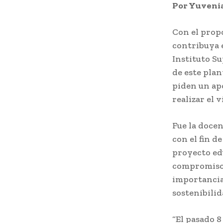
Por Yuvenia
Con el prop
contribuya e
Instituto Su
de este pla
piden un ap
realizar el v
Fue la docen
con el fin d
proyecto ed
compromiso 
importancia 
sostenibilid
“El pasado 