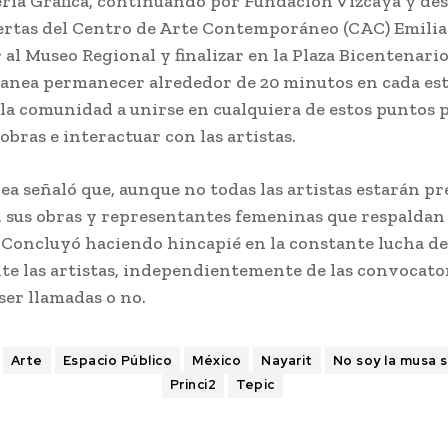
ría Gráfica, continuando por Fundación Vizcaya y de
uertas del Centro de Arte Contemporáneo (CAC) Emilia 
 al Museo Regional y finalizar en la Plaza Bicentenari
planea permanecer alrededor de 20 minutos en cada est
 la comunidad a unirse en cualquiera de estos puntos 
 obras e interactuar con las artistas.
a señaló que, aunque no todas las artistas estarán pr
, sus obras y representantes femeninas que respaldan 
. Concluyó haciendo hincapié en la constante lucha de
e las artistas, independientemente de las convocator
ser llamadas o no.
Arte
Espacio Público
México
Nayarit
No soy la musa s
Princi2
Tepic