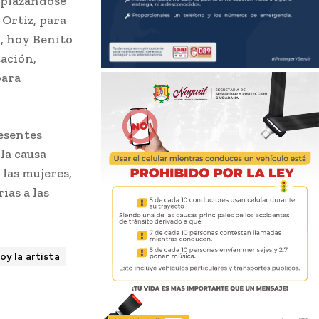
splazándose
Ortiz, para
o, hoy Benito
ación,
para
esentes
la causa
 las mujeres,
ias a las
oy la artista