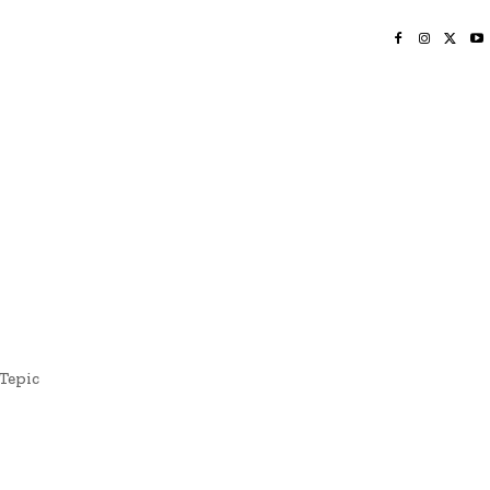
INICIO
NAYARIT
NACIONAL
POLICIACA
OPINIÓN
DEPORTES
EDICIÓN IMPRESA
SOCIALES
MERIDIANO VALLARTA
 Tepic