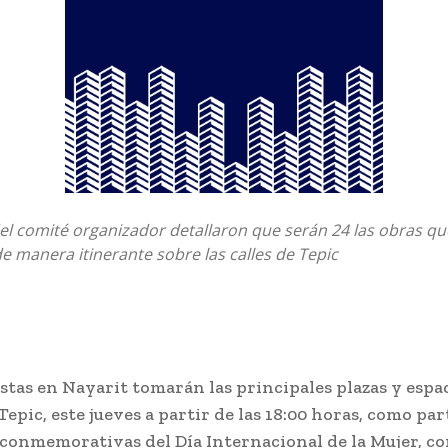
el comité organizador detallaron que serán 24 las obras qu
 manera itinerante sobre las calles de Tepic
stas en Nayarit tomarán las principales plazas y espa
Tepic, este jueves a partir de las 18:00 horas, como par
conmemorativas del Día Internacional de la Mujer, co