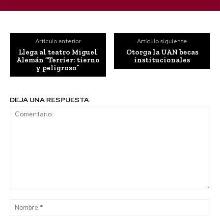
Artículo anterior
Artículo siguiente
Llega al teatro Miguel
Otorga la UAN becas
Alemán “Terrier: tierno
institucionales
y peligroso”
DEJA UNA RESPUESTA
Comentario:
No