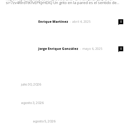
si=7zv4RlrdTtKfvEPKJrHDlQ Un grito en la pared es el sentido de...
El peatón y la ciudad
Enrique Martínez
-
abril 4, 2025
Letras del director
0
Las vacas de Huajimic
Jorge Enrique González
-
mayo 6, 2025
Letras del director
0
Lo más popular
Hornean Andrea y Julio el sustento de su hogar
NAYARIT
julio 30, 2026
Caen ingresos por remesas durante el primer semestre
NAYARIT
agosto 3, 2026
La Inteligencia Artificial enfrenta a dos grupos humanos
LA SERPENTINA
agosto 5, 2026