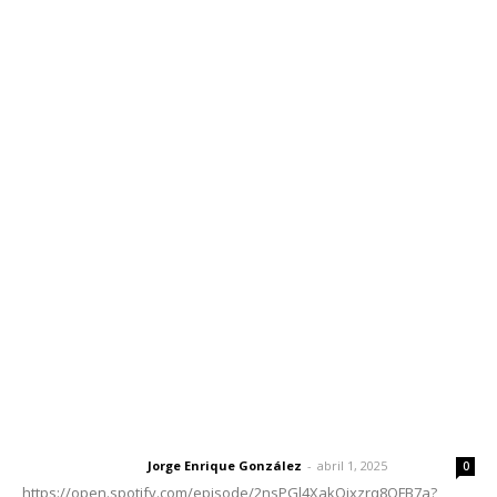
Inicio
Nayarit
Nacional
Policiaca
Opinión
Deportes
Edición Impresa
Sociales
Meridiano Vallarta
Contáctanos
meridianoredacción@gmail.com
Tels. 3112143809 | 3112103211
Oficinas Generales: Av. Independencia #355, Tepic,
Nayarit
Letras del Director
Letras del director | Un grito en la pared
Jorge Enrique González
-
abril 1, 2025
Letras del director
0
https://open.spotify.com/episode/2nsPGl4XakQixzrq8QFB7a?