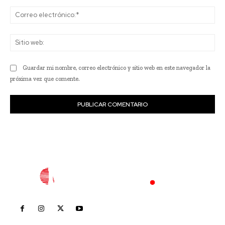
Co
ele
Sit
we
Guardar mi nombre, correo electrónico y sitio web en este navegador la
próxima vez que comente.