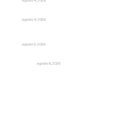
NAYARIT
agosto 4, 2026
Nayarit, en alerta por los accidentes viales
NAYARIT
agosto 4, 2026
Explican origen científico de inundaciones en Tepic y
Xalisco
NAYARIT
agosto 5, 2026
Edición impresa 06 de agosto de 2026
EDICIÓN IMPRESA
agosto 6, 2026
Archivo mensual
agosto 2026
julio 2026
junio 2026
mayo 2026