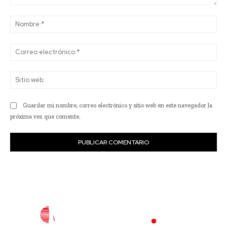
Comentario:
No
Co
ele
Sit
we
Guardar mi nombre, correo electrónico y sitio web en este navegador la
próxima vez que comente.