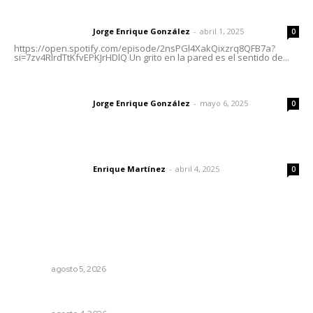
Letras del director | Un grito en la pared
Jorge Enrique González
-
abril 1, 2025
Letras del director
0
https://open.spotify.com/episode/2nsPGl4XakQixzrq8QFB7a?
si=7zv4RlrdTtKfvEPKJrHDlQ Un grito en la pared es el sentido de...
Las vacas de Huajimic
Jorge Enrique González
-
mayo 6, 2025
Letras del director
0
El peatón y la ciudad
Enrique Martínez
-
abril 4, 2025
Letras del director
0
Lo más popular
Instalan módulo de atención contra adicciones en plaza
principal
NAYARIT
agosto 5, 2026
Analizan impacto de adicciones en la salud mental