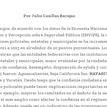
Por Julio Casillas Barajas
igos; de acuerdo con los datos de la Encuesta Naciona
ón y Percepción sobre Seguridad Pública (ENVIPE), la 
iones policiales, estatales y municipales se ha increme
011 a 2023 en alrededor de 20 puntos porcentuales. Los
tran que las entidades federativas con las institucio
estatales y municipales, mejor evaluadas por la ciudada
 de confianza, desempeño, disposición de ayuda y cor
 fueron: Aguascalientes, Baja California Sur,
NAYARI
 y Yucatán. Desde luego que la confianza ciudadana en
s policiales puede tener implicaciones importantes e
r ejemplo, mejorar los resultados en el ámbito de la s
vel más amplio como afectar la confianza en el régime
. Además, puede ser un indicativo de las preocupacion