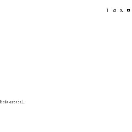
INICIO
NAYARIT
NACIONAL
POLICIACA
OPINIÓN
DEPORTES
EDICIÓN IMPRESA
SOCIALES
MERIDIANO VALLARTA
cía estatal...