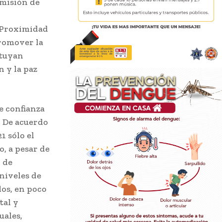
omisión de
. Proximidad
promover la
ituyan
n y la paz
e confianza
. De acuerdo
1 sólo el
o, a pesar de
l de
niveles de
os, en poco
tal y
uales,