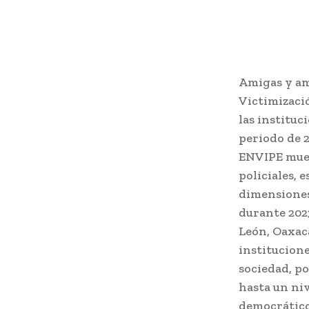
Amigas y am
Victimizaci
las instituc
periodo de 2
ENVIPE mues
policiales, 
dimensiones
durante 2023
León, Oaxaca
institucione
sociedad, po
hasta un ni
democrático