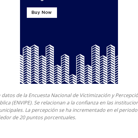
n datos de la Encuesta Nacional de Victimización y Percepci
ica (ENVIPE). Se relacionan a la confianza en las institucion
unicipales. La percepción se ha incrementado en el periodo
dedor de 20 puntos porcentuales.