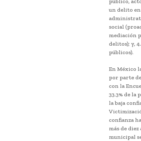
público, act
un delito en
administrati
social (proa
mediación p
delitos); y,
públicos).
En México la
por parte de
con la Encu
33.3% de la 
la baja conf
Victimizaci
confianza h
más de diez 
municipal s