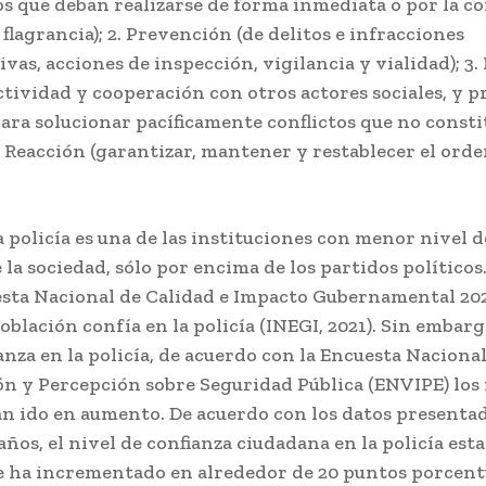
os que deban realizarse de forma inmediata o por la c
 flagrancia); 2. Prevención (de delitos e infracciones
vas, acciones de inspección, vigilancia y vialidad); 3
ctividad y cooperación con otros actores sociales, y 
ara solucionar pacíficamente conflictos que no const
 4. Reacción (garantizar, mantener y restablecer el orde
 policía es una de las instituciones con menor nivel d
 la sociedad, sólo por encima de los partidos políticos
esta Nacional de Calidad e Impacto Gubernamental 202
población confía en la policía (INEGI, 2021). Sin embarg
ianza en la policía, de acuerdo con la Encuesta Naciona
ón y Percepción sobre Seguridad Pública (ENVIPE) los 
an ido en aumento. De acuerdo con los datos presentad
años, el nivel de confianza ciudadana en la policía esta
e ha incrementado en alrededor de 20 puntos porcent