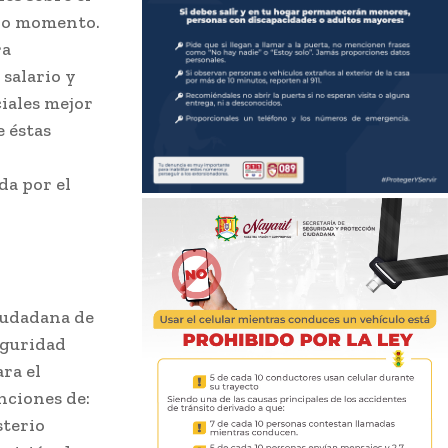
ado momento.
ra
 salario y
ciales mejor
e éstas
da por el
iudadana de
eguridad
ara el
nciones de:
sterio