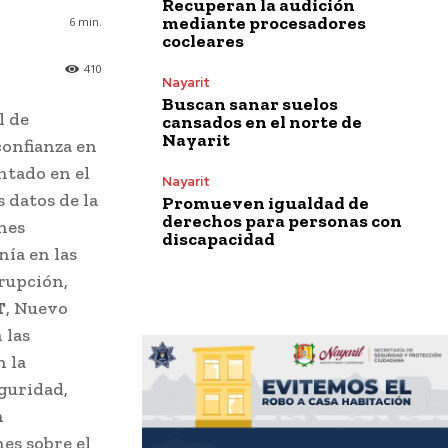
Recuperan la audición
mediante procesadores
6
min.
cocleares
410
Nayarit
Buscan sanar suelos
l de
cansados en el norte de
Nayarit
confianza en
ntado en el
Nayarit
 datos de la
Promueven igualdad de
derechos para personas con
nes
discapacidad
nía en las
rupción,
T
, Nuevo
 las
n la
eguridad,
n
es sobre el