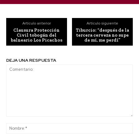
Artículo anterior
Artículo siguiente
Clausura Protección
Tiburcio: “después de la
Civil tobogán del
tercera cerveza no supe
balneario Los Picachos
de mí, me perdí”
DEJA UNA RESPUESTA
Comentario:
No