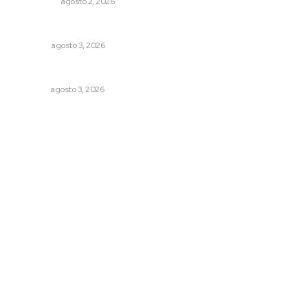
POLICIACA
agosto 2, 2026
Galope
OPINIÓN
agosto 3, 2026
Fortalecen infraestructura de salud
NAYARIT
agosto 3, 2026
Archivo mensual
agosto 2026
julio 2026
junio 2026
mayo 2026
abril 2026
marzo 2026