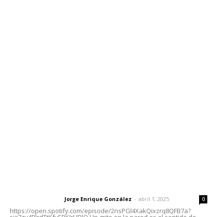
Inicio
Nayarit
Nacional
Policiaca
Opinión
Deportes
Edición Impresa
Sociales
Meridiano Vallarta
Contáctanos
meridianoredacción@gmail.com
Tels. 3112143809 | 3112103211
Oficinas Generales: Av. Independencia #355, Tepic,
Nayarit
Letras del Director
Letras del director | Un grito en la pared
Jorge Enrique González
-
abril 1, 2025
Letras del director
0
https://open.spotify.com/episode/2nsPGl4XakQixzrq8QFB7a?