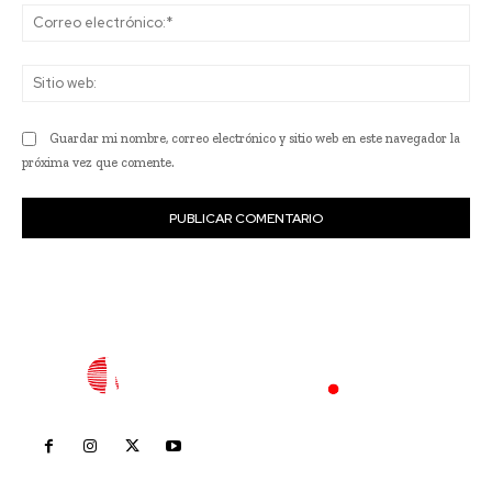
Co
ele
Sit
we
Guardar mi nombre, correo electrónico y sitio web en este navegador la
próxima vez que comente.