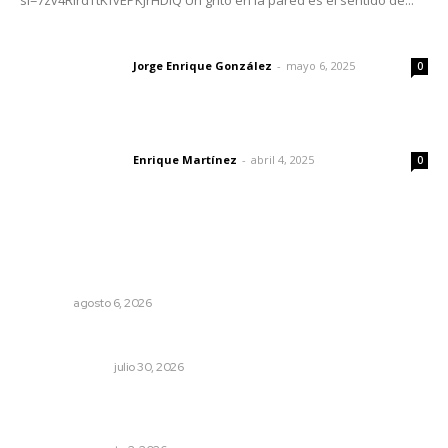
si=7zv4RlrdTtKfvEPKJrHDlQ Un grito en la pared es el sentido de...
Las vacas de Huajimic
Jorge Enrique González
-
mayo 6, 2025
Letras del director
0
El peatón y la ciudad
Enrique Martínez
-
abril 4, 2025
Letras del director
0
Lo más popular
Instalarán puntos de revisión contra pilotos
alcoholizados
NAYARIT
agosto 6, 2026
La mitad del presupuesto de Tepic, le deben de predial
LA SERPENTINA
julio 30, 2026
Madrugada de terror en Tepic: borrachas provocan
aparatoso accidente y huye