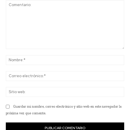
Comentario:
No
Co
ele
Sit
we
Guardar mi nombre, correo electrónico y sitio web en este navegador la
próxima vez que comente.