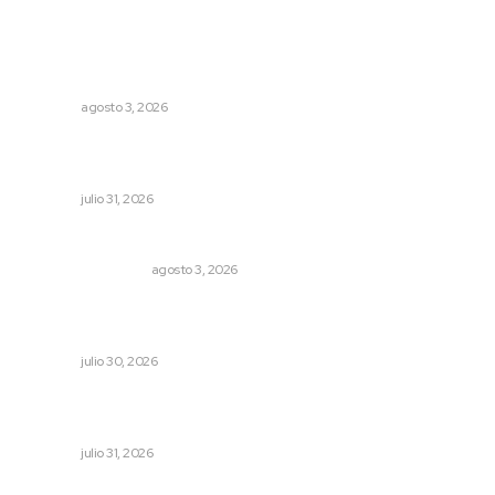
Lo más popular
Transforman CETMAR 6 con inversión histórica en Bahía
de Banderas
NAYARIT
agosto 3, 2026
Entregan apoyos para techado en comunidades en Del
Nayar
NAYARIT
julio 31, 2026
Varios estados necesitan mejorar su economía
MONITOR POLÍTICO
agosto 3, 2026
Albergará Xalisco exhibición de autos clásicos durante la
Feria del Elote
NAYARIT
julio 30, 2026
Exigen jubilados del IMSS devolución de sus ahorros
retenidos por las AFORES
NAYARIT
julio 31, 2026