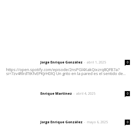
Oficinas Generales: Av. Independencia #355, Tepic,
Nayarit
Letras del Director
Letras del director | Un grito en la pared
Jorge Enrique González
-
abril 1, 2025
Letras del director
0
https://open.spotify.com/episode/2nsPGl4XakQixzrq8QFB7a?
si=7zv4RlrdTtKfvEPKJrHDlQ Un grito en la pared es el sentido de...
El peatón y la ciudad
Enrique Martínez
-
abril 4, 2025
Letras del director
0
Las vacas de Huajimic
Jorge Enrique González
-
mayo 6, 2025
Letras del director
0