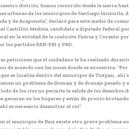
estro distrito, hemos recorrido desde la sierra hasta
nas urbanas de los municipios de Santiago Ixcuintla, 
da y de Acaponeta”, declaró para este medio de comu
el Castillón Medina, candidato a diputado federal por
eral en la entidad de la coalición Fuerza y Corazón po
or los partidos PAN-PRI y PRD.
las peticiones que el ciudadano le ha realizado durant
son de acuerdo con las zonas donde se encuentra: “Por
que se localiza dentro del municipio de Tuxpan, ahí 
tienen un problema de drenaje y de drenaje pesado y 
 lodo de los ríos no permite la salida de los desechos d
se generan en los hogares y están de pronto brotando 
 ahí es necesario desazolvar el río”.
n el municipio de Ruiz existe otro grave problema soc