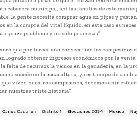
agua potable a pesar de que el río San Pedro se encuent
ta cabecera municipal, ahí las familias de este munic
ble, la gente necesita comprar agua en pipas y gastan
os en la compra del vital líquido, en este caso es neces
ste grave problema y no sólo promesas”.
veró que por tercer año consecutivo los campesinos d
an logrado obtener ingresos económicos por la venta 
 la falta de recursos la vemos en la ganadería, en la p
ismo sucede en la acuacultura, ya es tiempo de cambia
n que viven nuestros campesinos, debemos unir esfuer
ar nuestras triste historia”.
Carlos Castillón
Distrito 1
Elecciones 2024
México
Na