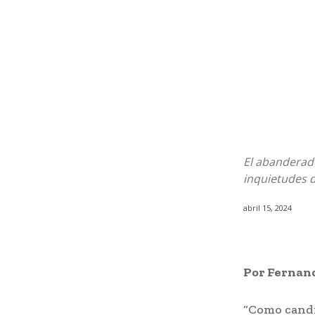
El abanderado
inquietudes d
abril 15, 2024
Por Fernand
“Como candi