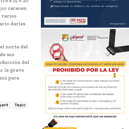
ra a 15 o 20
ipio carecen
 varios
ario darles
el norte del
de sus
roducción del
r la grave
zos para
yarit
Tepic