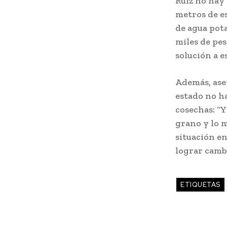
Ruiz no hay 
metros de es
de agua pota
miles de pes
solución a e
Además, ase
estado no h
cosechas: “Y
grano y lo m
situación e
lograr cambi
ETIQUETAS