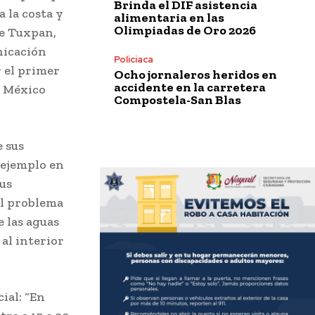
Brinda el DIF asistencia
 la costa y
alimentaria en las
Olimpiadas de Oro 2026
de Tuxpan,
nicación
Policiaca
 el primer
Ocho jornaleros heridos en
accidente en la carretera
r México
Compostela-San Blas
e sus
 ejemplo en
sus
el problema
e las aguas
al interior
ial: “En