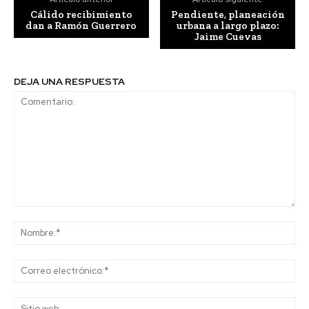
Cálido recibimiento
Pendiente, planeación
dan a Ramón Guerrero
urbana a largo plazo:
Jaime Cuevas
DEJA UNA RESPUESTA
Comentario:
No
Co
ele
Sit