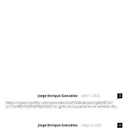
Contáctanos
meridianoredacción@gmail.com
Tels. 3112143809 | 3112103211
Oficinas Generales: Av. Independencia #355, Tepic,
Nayarit
Letras del Director
Letras del director | Un grito en la pared
Jorge Enrique González
-
abril 1, 2025
Letras del director
0
https://open.spotify.com/episode/2nsPGl4XakQixzrq8QFB7a?
si=7zv4RlrdTtKfvEPKJrHDlQ Un grito en la pared es el sentido de...
Las vacas de Huajimic
Jorge Enrique González
-
mayo 6, 2025
Letras del director
0