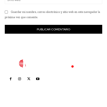
we
Guardar mi nombre, correo electrónico y sitio web en este navegador la
próxima vez que comente.
Inicio
Nayarit
Nacional
Policiaca
Opinión
Deportes
Edición Impresa
Sociales
Meridiano Vallarta