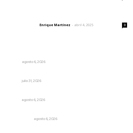
El peatón y la ciudad
Enrique Martínez
-
abril 4, 2025
Letras del director
0
Lo más popular
Agosto, la hora de definirse
OPINIÓN
agosto 6, 2026
MORENA Nacional llama a aspirantes nayaritas
NAYARIT
julio 31, 2026
Niegan que hayan encontrado drogas en el anexo Zion
NAYARIT
agosto 6, 2026
En el país de las corrupciones
LA SERPENTINA
agosto 6, 2026
Invitan a descubrir riqueza cultural en ruta Entre Canales