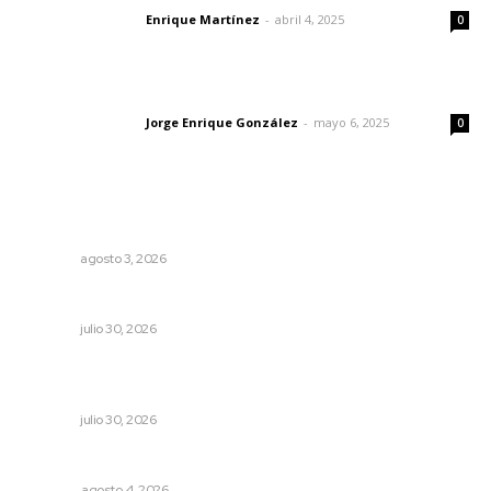
Enrique Martínez
-
abril 4, 2025
Letras del director
0
Las vacas de Huajimic
Jorge Enrique González
-
mayo 6, 2025
Letras del director
0
Lo más popular
Brillan la cultura y gastronomía de origen en California
NAYARIT
agosto 3, 2026
IMSS Nayarit concreta doble procuración multiorgánica
NAYARIT
julio 30, 2026
Profesionalizan turismo de aventura para elevar
competitividad en Nayarit
NAYARIT
julio 30, 2026
El crimen organizado nos daña
OPINIÓN
agosto 4, 2026