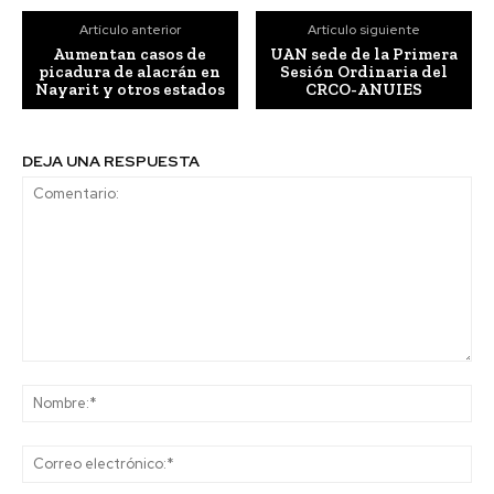
Artículo anterior
Artículo siguiente
Aumentan casos de
UAN sede de la Primera
picadura de alacrán en
Sesión Ordinaria del
Nayarit y otros estados
CRCO-ANUIES
DEJA UNA RESPUESTA
Comentario:
No
Co
ele