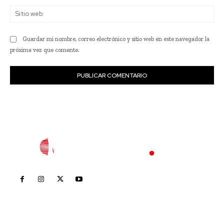
Sit
we
Guardar mi nombre, correo electrónico y sitio web en este navegador la
próxima vez que comente.
Inicio
Nayarit
Nacional
Policiaca
Opinión
Deportes
Edición Impresa
Sociales
Meridiano Vallarta