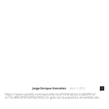
Contáctanos
meridianoredacción@gmail.com
Tels. 3112143809 | 3112103211
Oficinas Generales: Av. Independencia #355, Tepic,
Nayarit
Letras del Director
Letras del director | Un grito en la pared
Jorge Enrique González
-
abril 1, 2025
Letras del director
0
https://open.spotify.com/episode/2nsPGl4XakQixzrq8QFB7a?
si=7zv4RlrdTtKfvEPKJrHDlQ Un grito en la pared es el sentido de...
El peatón y la ciudad