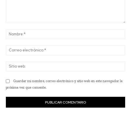
Comentario:
No
Co
ele
Sit
we
Guardar mi nombre, correo electrónico y sitio web en este navegador la
próxima vez que comente.