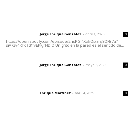
Letras del Director
Letras del director | Un grito en la pared
Jorge Enrique González
-
abril 1, 2025
Letras del director
0
https://open.spotify.com/episode/2nsPGl4XakQixzrq8QFB7a?
si=7zv4RlrdTtKfvEPKJrHDlQ Un grito en la pared es el sentido de...
Las vacas de Huajimic
Jorge Enrique González
-
mayo 6, 2025
Letras del director
0
El peatón y la ciudad
Enrique Martínez
-
abril 4, 2025
Letras del director
0
Lo más popular
Reafirma DIF Nayarit atención directa a comunidades
vulnerables