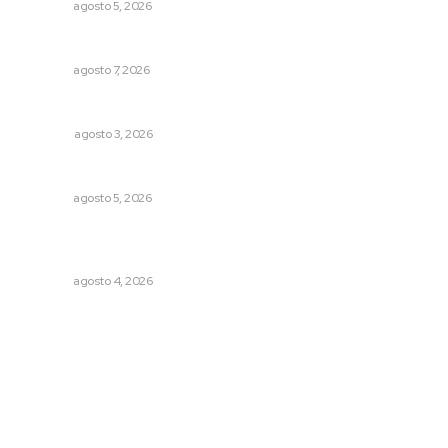
NAYARIT
agosto 5, 2026
Culmina El Molino liquidación productores de caña
NAYARIT
agosto 7, 2026
Galope
OPINIÓN
agosto 3, 2026
Sancionarán cobro obligatorio de propinas
NAYARIT
agosto 5, 2026
Aclara Marakame tarifas y programas de apoyo para
rehabilitación
NAYARIT
agosto 4, 2026
Archivo mensual
agosto 2026
julio 2026