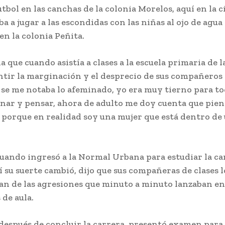
utbol en las canchas de la colonia Morelos, aquí en la 
iba a jugar a las escondidas con las niñas al ojo de agua
n la colonia Peñita.
a que cuando asistía a clases a la escuela primaria de l
ntir la marginación y el desprecio de sus compañeros 
 se me notaba lo afeminado, yo era muy tierno para to
inar y pensar, ahora de adulto me doy cuenta que pien
 porque en realidad soy una mujer que está dentro de
uando ingresó a la Normal Urbana para estudiar la ca
í su suerte cambió, dijo que sus compañeras de clases 
ían de las agresiones que minuto a minuto lanzaban en
de aula.
 después de concluir la carrera, presentó examen para