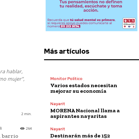
Más artículos
ra hablar,
mo mujer”,
Monitor Político
Varios estados necesitan
mejorar su economía
Nayarit
MORENA Nacional llama a
2
min.
aspirantes nayaritas
u
264
Nayarit
Destinarán más de 152
 barrio