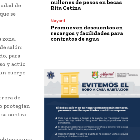
millones de pesos en becas
ciudad de
Rita Cetina
 que se
Nayarit
Promueven descuentos en
recargos y facilidades para
contratos de agua
a zona,
de salón:
do, para
so y actúo
 un cuerpo
rrera de
lo protegían
 su contra
 obtener una