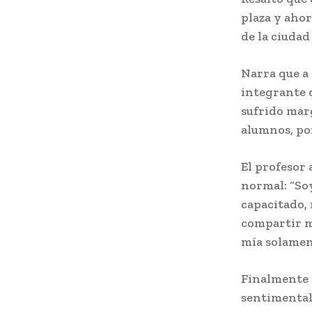
plaza y ahor
de la ciudad
Narra que a
integrante 
sufrido marg
alumnos, por
El profesor 
normal: “So
capacitado, 
compartir m
mía solamen
Finalmente a
sentimental