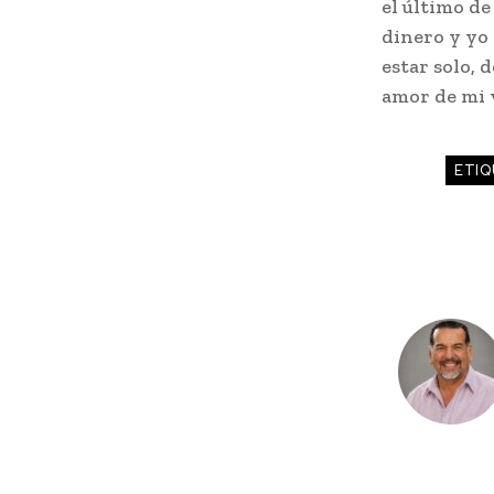
el último de
dinero y yo
estar solo, d
amor de mi v
ETIQ