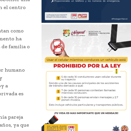
n el centro
latan como
omento ha
 de familia o
 ser humano
y
oy a
privada es
nía pareja
años, ya que