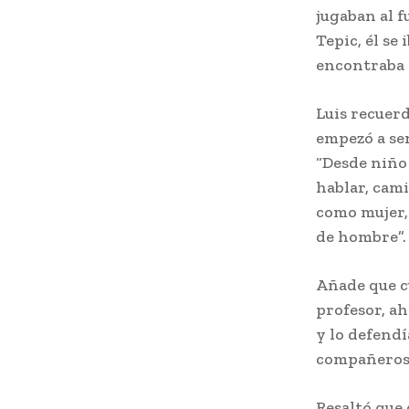
jugaban al f
Tepic, él se 
encontraba e
Luis recuerd
empezó a se
“Desde niño
hablar, cam
como mujer,
de hombre”.
Añade que c
profesor, ah
y lo defend
compañeros 
Resaltó que