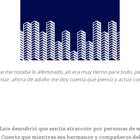
e me notaba lo afeminado, yo era muy tierno para todo, pa
nsar, ahora de adulto me doy cuenta que pienso y actúo co
Luis descubrió que sentía atracción por personas de s
 Cuenta que mientras sus hermanos y compañeros del