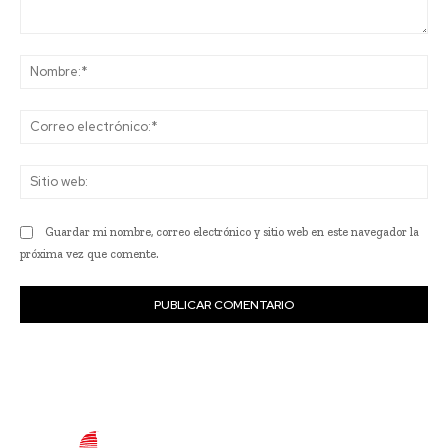
Comentario:
No
Co
ele
Sit
we
Guardar mi nombre, correo electrónico y sitio web en este navegador la
próxima vez que comente.