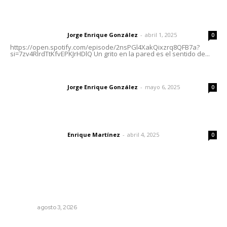
Letras del director | Un grito en la pared
Jorge Enrique González
-
abril 1, 2025
Letras del director
0
https://open.spotify.com/episode/2nsPGl4XakQixzrq8QFB7a?
si=7zv4RlrdTtKfvEPKJrHDlQ Un grito en la pared es el sentido de...
Las vacas de Huajimic
Jorge Enrique González
-
mayo 6, 2025
Letras del director
0
El peatón y la ciudad
Enrique Martínez
-
abril 4, 2025
Letras del director
0
Lo más popular
Tras operativo, el CEDE busca protección de justicia
federal
NAYARIT
agosto 3, 2026
Alertan sobre riesgos de acoso en redes sociales