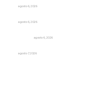
NAYARIT
agosto 6, 2026
Preparan la Feria de Regreso a Clases
NAYARIT
agosto 6, 2026
Por inseguridad, cero aguacate a Estados Unidos
MONITOR POLÍTICO
agosto 6, 2026
Culmina El Molino liquidación productores de caña
NAYARIT
agosto 7, 2026
Archivo mensual
agosto 2026
julio 2026
junio 2026
mayo 2026