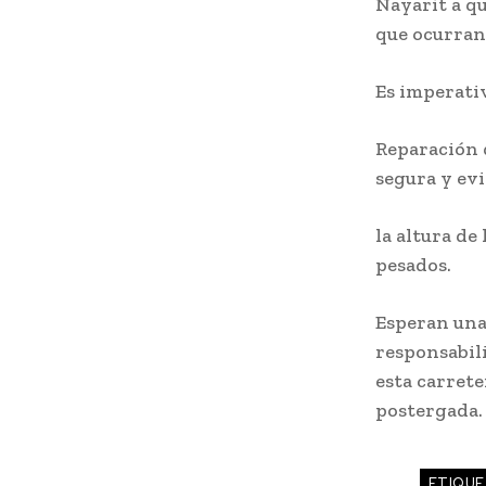
Nayarit a q
que ocurran
Es imperativ
Reparación d
segura y evi
la altura de
pesados.
Esperan una
responsabili
esta carrete
postergada.
ETIQUE