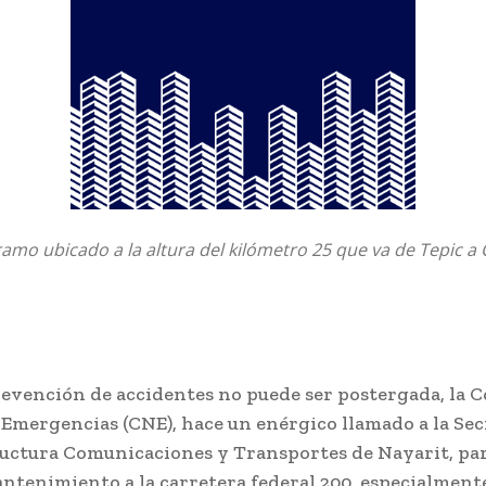
tramo ubicado a la altura del kilómetro 25 que va de Tepic 
revención de accidentes no puede ser postergada, la 
 Emergencias (CNE), hace un enérgico llamado a la Sec
ructura Comunicaciones y Transportes de Nayarit, par
antenimiento a la carretera federal 200, especialment