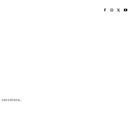
INICIO
NAYARIT
NACIONAL
POLICIACA
OPINIÓN
DEPORTES
EDICIÓN IMPRESA
SOCIALES
MERIDIANO VALLARTA
carretera...