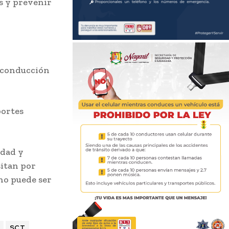
s y prevenir
e conducción
portes
idad y
sitan por
no puede ser
SCT