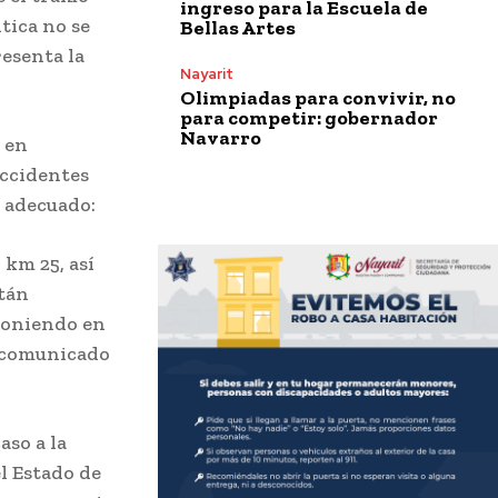
ingreso para la Escuela de
tica no se
Bellas Artes
esenta la
Nayarit
Olimpiadas para convivir, no
para competir: gobernador
Navarro
a en
accidentes
o adecuado:
 km 25, así
stán
poniendo en
n comunicado
aso a la
l Estado de