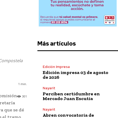
Más artículos
a Compostela
Edición Impresa
Edición impresa 03 de agosto
de 2026
1
min.
Nayarit
Perciben certidumbre en
Comisión
301
Mercado Juan Escutia
retaría
a que se dé
Nayarit
Abren convocatoria de
e el tramo