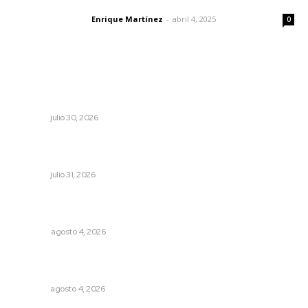
El peatón y la ciudad
Enrique Martínez
-
abril 4, 2025
Letras del director
0
Lo más popular
Celebran identidad estatal con gala del Ballet Nuevo
Nayarit
NAYARIT
julio 30, 2026
Invierten 340 millones de pesos en conservación de
carreteras federales
NAYARIT
julio 31, 2026
Buen gobierno, buen liderazgo y la amenaza de la
politiquería
OPINIÓN
agosto 4, 2026
Abren convocatoria de ingreso para la Escuela de Bellas
Artes
NAYARIT
agosto 4, 2026