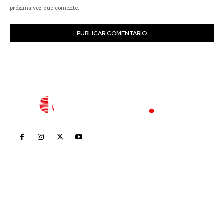
próxima vez que comente.
Inicio
Nayarit
Nacional
Policiaca
Opinión
Deportes
Edición Impresa
Sociales
Meridiano Vallarta
Contáctanos