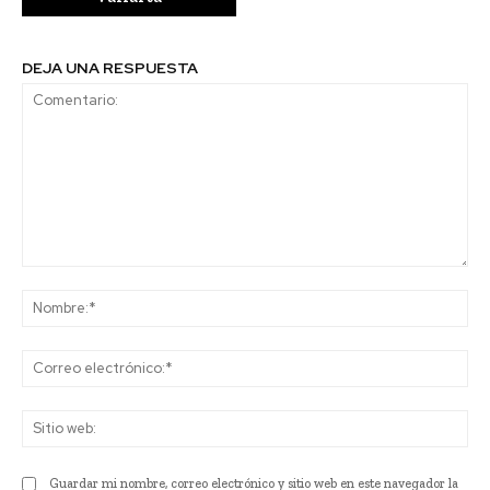
DEJA UNA RESPUESTA
Comentario:
No
Co
ele
Sit
we
Guardar mi nombre, correo electrónico y sitio web en este navegador la