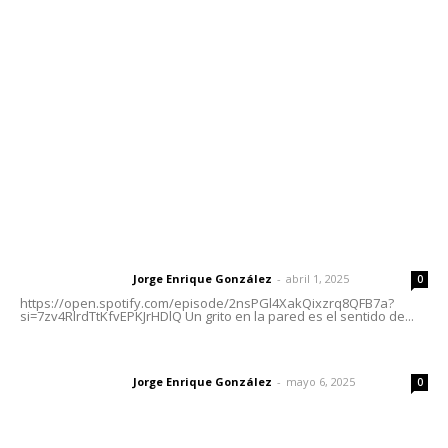
meridianoredacción@gmail.com
Tels. 3112143809 | 3112103211
Oficinas Generales: Av. Independencia #355, Tepic,
Nayarit
Letras del Director
Letras del director | Un grito en la pared
Jorge Enrique González
-
abril 1, 2025
Letras del director
0
https://open.spotify.com/episode/2nsPGl4XakQixzrq8QFB7a?
si=7zv4RlrdTtKfvEPKJrHDlQ Un grito en la pared es el sentido de...
Las vacas de Huajimic
Jorge Enrique González
-
mayo 6, 2025
Letras del director
0