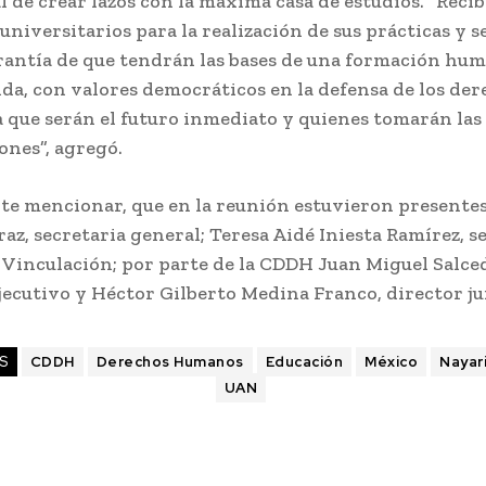
de crear lazos con la máxima casa de estudios. “Recib
universitarios para la realización de sus prácticas y s
arantía de que tendrán las bases de una formación hum
a, con valores democráticos en la defensa de los der
 que serán el futuro inmediato y quienes tomarán las
iones”, agregó.
te mencionar, que en la reunión estuvieron presente
az, secretaria general; Teresa Aidé Iniesta Ramírez, s
 Vinculación; por parte de la CDDH Juan Miguel Salced
jecutivo y Héctor Gilberto Medina Franco, director ju
S
CDDH
Derechos Humanos
Educación
México
Nayar
UAN