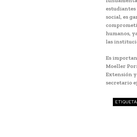
fundamental 
estudiantes 
social, es g
comprometid
humanos, ya
las instituc
Es importan
Moeller Porr
Extensión y
secretario e
ETIQUETA