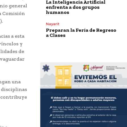
La Inteligencia Artificial
enio general
enfrenta a dos grupos
humanos
la Comisión
).
Nayarit
Preparan la Feria de Regreso
a Clases
cias a esta
vínculos y
lidades de
lvaguardar
engan una
 disciplinas
z contribuye