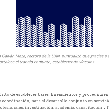
 Galván Meza, rectora de la UAN, puntualizó que gracias a 
ortalece el trabajo conjunto, estableciendo vínculos
ósito de establecer bases, lineamientos y procedimien
 coordinación, para el desarrollo conjunto en servicio
ofesionales, investigación, academia, capacitación y 