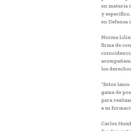
en materia d
y específic
en Defensa 
Norma Lilian
firma de con
coincidenci
acompañamie
los derecho
“Estos lazos
gama de posi
para realiza
a su formaci
Carlos Humb