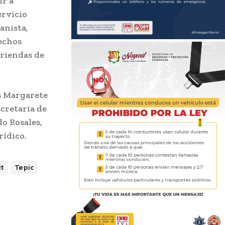
ir a
ervicio
anista,
echos
 riendas de
s Margarete
ecretaria de
o Rosales,
rídico.
it
Tepic