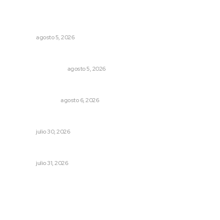
Lo más popular
Prohibirán celulares en escuelas de Nayarit
NAYARIT
agosto 5, 2026
Ráfagas citadinas
MONITOR POLÍTICO
agosto 5, 2026
Edición impresa 06 de agosto de 2026
EDICIÓN IMPRESA
agosto 6, 2026
Alertan por tramos de alta peligrosidad
NAYARIT
julio 30, 2026
MORENA Nacional llama a aspirantes nayaritas
NAYARIT
julio 31, 2026
Archivo mensual