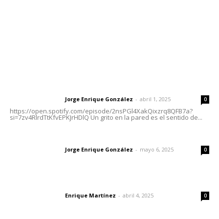
Oficinas Generales: Av. Independencia #355, Tepic,
Nayarit
Letras del Director
Letras del director | Un grito en la pared
Jorge Enrique González
-
abril 1, 2025
Letras del director
0
https://open.spotify.com/episode/2nsPGl4XakQixzrq8QFB7a?
si=7zv4RlrdTtKfvEPKJrHDlQ Un grito en la pared es el sentido de...
Las vacas de Huajimic
Jorge Enrique González
-
mayo 6, 2025
Letras del director
0
El peatón y la ciudad
Enrique Martínez
-
abril 4, 2025
Letras del director
0