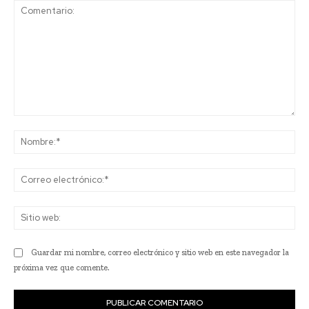
Comentario:
No
Co
ele
Sit
we
Guardar mi nombre, correo electrónico y sitio web en este navegador la
próxima vez que comente.